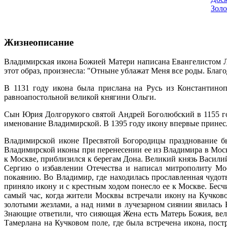
Золо
Жизнеописание
Владимирская икона Божией Матери написана Евангелистом Лу
этот образ, произнесла: "Отныне ублажат Меня все роды. Благо
В 1131 году икона была прислана на Русь из Константиноп
равноапостольной великой княгини Ольги.
Сын Юрия Долгорукого святой Андрей Боголюбский в 1155 го
именование Владимирской. В 1395 году икону впервые принесл
Владимирской иконе Пресвятой Богородицы празднование быв
Владимирской иконы при перенесении ее из Владимира в Москв
к Москве, приблизился к берегам Дона. Великий князь Васил
Сергию о избавлении Отечества и написал митрополиту Мо
покаянию. Во Владимир, где находилась прославленная чудот
приняло икону и с крестным ходом понесло ее к Москве. Бесч
самый час, когда жители Москвы встречали икону на Кучково
золотыми жезлами, а над ними в лучезарном сиянии явилась 
Знающие ответили, что сияющая Жена есть Матерь Божия, вел
Тамерлана на Кучковом поле, где была встречена икона, пос