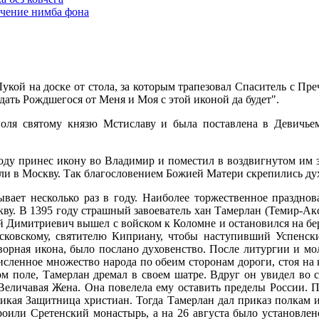
чение нимба фона
кой на доске от стола, за которым трапезовал Спаситель с П
дать Рождшегося от Меня и Моя с этой иконой да будет".
оля святому князю Мстиславу и была поставлена в Девичьем
ду принес икону во Владимир и поместил в воздвигнутом им з
и в Москву. Так благословением Божией Матери скрепились дух
ает несколько раз в году. Наиболее торжественное празднован
у. В 1395 году страшный завоеватель хан Тамерлан (Темир-Аксак
ий Димитриевич вышел с войском к Коломне и остановился на б
сковскому, святителю Киприану, чтобы наступивший Успенс
ворная икона, было послано духовенство. После литургии и м
исленное множество народа по обеим сторонам дороги, стоя на 
м поле, Тамерлан дремал в своем шатре. Вдруг он увидел во 
Величавая Жена. Она повелела ему оставить пределы России. П
икая Защитница христиан. Тогда Тамерлан дал приказ полкам ид
троили Сретенский монастырь, а на 26 августа было установлен