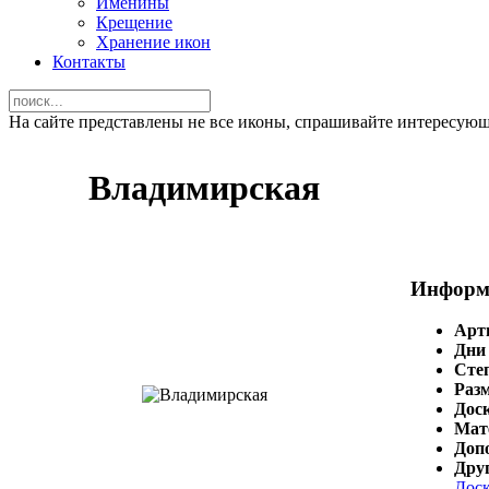
Именины
Крещение
Хранение икон
Контакты
На сайте представлены не все иконы, спрашивайте интересую
Владимирская
Информ
Арт
Дни
Сте
Раз
Доск
Мат
Доп
Дру
Доск