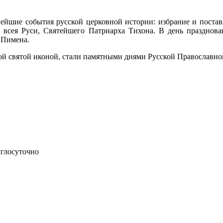
йшие события русской церковной истории: избрание и поставл
и всея Руси, Святейшего Патриарха Тихона. В день праздно
 Пимена.
этой святой иконой, стали памятными днями Русской Православн
углосуточно