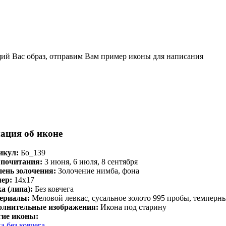
щий Вас образ, отправим Вам пример иконы для написания
ация об иконе
икул:
Бо_139
 почитания:
3 июня, 6 июля, 8 сентября
пень золочения:
Золочение нимба, фона
мер:
14х17
а (липа):
Без ковчега
ериалы:
Меловой левкас, сусальное золото 995 пробы, темперны
олнительные изображения:
Икона под старину
гие иконы:
а без ковчега