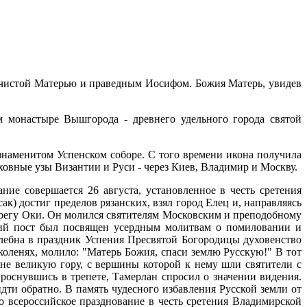
речистой Матерью и праведным Иосифом. Божия Матерь, увидев
 монастыре Вышгорода - древнего удельного города святой
наменитом Успенском соборе. С того времени икона получила
овные узы Византии и Руси - через Киев, Владимир и Москву.
ие совершается 26 августа, установленное в честь сретения
) достиг пределов рязанских, взял город Елец и, направляясь
ерегу Оки. Он молился святителям Московским и преподобному
кий пост был посвящен усердным молитвам о помиловании и
олебна в праздник Успения Пресвятой Богородицы духовенство
коленях, молило: "Матерь Божия, спаси землю Русскую!" В тот
сне великую гору, с вершины которой к нему шли святители с
роснувшись в трепете, Тамерлан спросил о значении видения.
ти обратно. В память чудесного избавления Русской земли от
о всероссийское празднование в честь сретения Владимирской