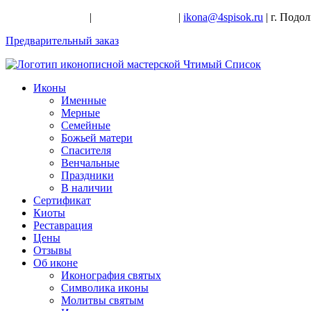
+7-926-728-47-22
|
+7-926-709-28-24
|
ikona@4spisok.ru
| г. Подо
Предварительный заказ
Иконы
Именные
Мерные
Семейные
Божьей матери
Спасителя
Венчальные
Праздники
В наличии
Сертификат
Киоты
Реставрация
Цены
Отзывы
Об иконе
Иконография святых
Символика иконы
Молитвы святым