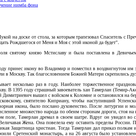
чение нимба фона
кой на доске от стола, за которым трапезовал Спаситель с П
дать Рождшегося от Меня и Моя с этой иконой да будет".
оля святому князю Мстиславу и была поставлена в Девичьем
ду принес икону во Владимир и поместил в воздвигнутом им з
и в Москву. Так благословением Божией Матери скрепились дух
ает несколько раз в году. Наиболее торжественное празднован
у. В 1395 году страшный завоеватель хан Тамерлан (Темир-Аксак
ий Димитриевич вышел с войском к Коломне и остановился на б
сковскому, святителю Киприану, чтобы наступивший Успенс
ворная икона, было послано духовенство. После литургии и м
исленное множество народа по обеим сторонам дороги, стоя на 
м поле, Тамерлан дремал в своем шатре. Вдруг он увидел во 
Величавая Жена. Она повелела ему оставить пределы России. П
икая Защитница христиан. Тогда Тамерлан дал приказ полкам ид
троили Сретенский монастырь, а на 26 августа было установлен