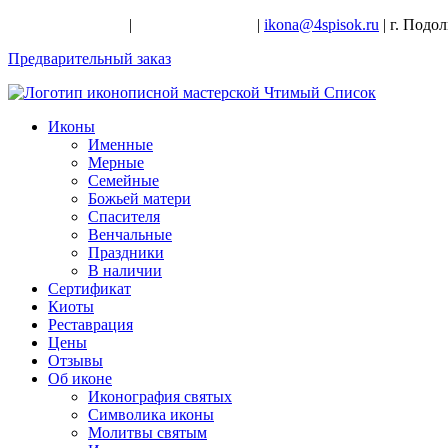
+7-926-728-47-22
|
+7-926-709-28-24
|
ikona@4spisok.ru
| г. Подо
Предварительный заказ
Иконы
Именные
Мерные
Семейные
Божьей матери
Спасителя
Венчальные
Праздники
В наличии
Сертификат
Киоты
Реставрация
Цены
Отзывы
Об иконе
Иконография святых
Символика иконы
Молитвы святым