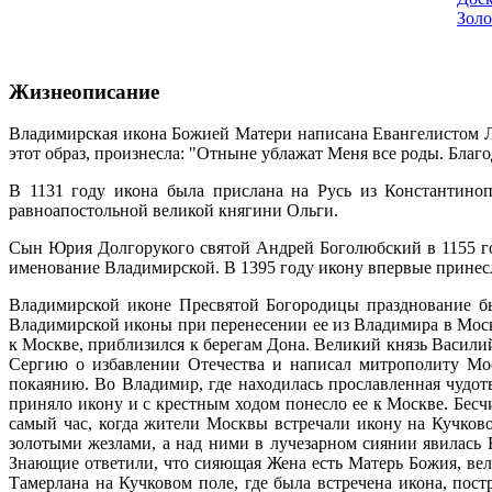
Золо
Жизнеописание
Владимирская икона Божией Матери написана Евангелистом Лу
этот образ, произнесла: "Отныне ублажат Меня все роды. Благо
В 1131 году икона была прислана на Русь из Константиноп
равноапостольной великой княгини Ольги.
Сын Юрия Долгорукого святой Андрей Боголюбский в 1155 го
именование Владимирской. В 1395 году икону впервые принесл
Владимирской иконе Пресвятой Богородицы празднование быв
Владимирской иконы при перенесении ее из Владимира в Москв
к Москве, приблизился к берегам Дона. Великий князь Васил
Сергию о избавлении Отечества и написал митрополиту Мо
покаянию. Во Владимир, где находилась прославленная чудот
приняло икону и с крестным ходом понесло ее к Москве. Бесч
самый час, когда жители Москвы встречали икону на Кучково
золотыми жезлами, а над ними в лучезарном сиянии явилась 
Знающие ответили, что сияющая Жена есть Матерь Божия, вел
Тамерлана на Кучковом поле, где была встречена икона, пос