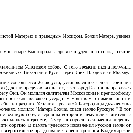
речистой Матерью и праведным Иосифом. Божия Матерь, увидев
 монастыре Вышгорода - древнего удельного города святой
наменитом Успенском соборе. С того времени икона получила
овные узы Византии и Руси - через Киев, Владимир и Москву.
ие совершается 26 августа, установленное в честь сретения
) достиг пределов рязанских, взял город Елец и, направляясь
ерегу Оки. Он молился святителям Московским и преподобному
кий пост был посвящен усердным молитвам о помиловании и
олебна в праздник Успения Пресвятой Богородицы духовенство
коленях, молило: "Матерь Божия, спаси землю Русскую!" В тот
сне великую гору, с вершины которой к нему шли святители с
роснувшись в трепете, Тамерлан спросил о значении видения.
ти обратно. В память чудесного избавления Русской земли от
о всероссийское празднование в честь сретения Владимирской