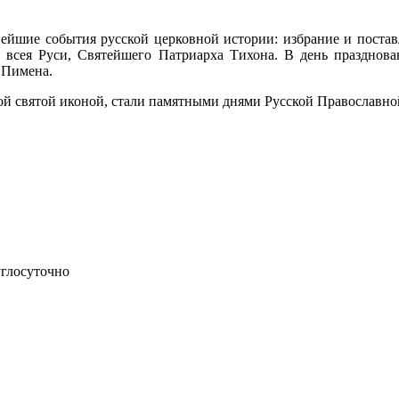
йшие события русской церковной истории: избрание и поставл
и всея Руси, Святейшего Патриарха Тихона. В день праздно
 Пимена.
этой святой иконой, стали памятными днями Русской Православн
углосуточно