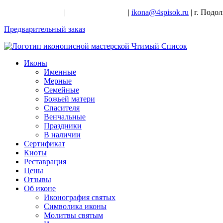
+7-926-728-47-22
|
+7-926-709-28-24
|
ikona@4spisok.ru
| г. Подо
Предварительный заказ
Иконы
Именные
Мерные
Семейные
Божьей матери
Спасителя
Венчальные
Праздники
В наличии
Сертификат
Киоты
Реставрация
Цены
Отзывы
Об иконе
Иконография святых
Символика иконы
Молитвы святым