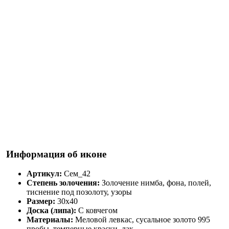
Информация об иконе
Артикул:
Сем_42
Степень золочения:
Золочение нимба, фона, полей,
тиснение под позолоту, узоры
Размер:
30х40
Доска (липа):
С ковчегом
Материалы:
Меловой левкас, сусальное золото 995
пробы, темперные краски, лак