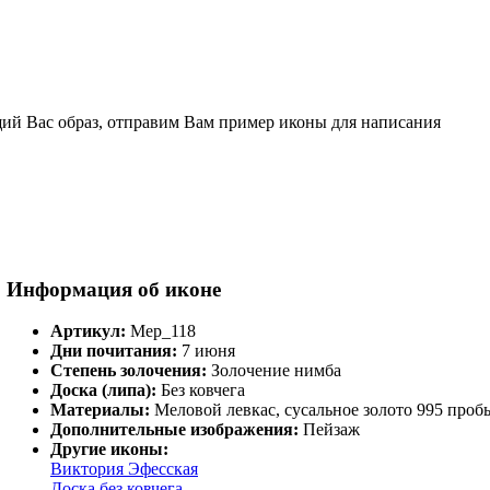
щий Вас образ, отправим Вам пример иконы для написания
Информация об иконе
Артикул:
Мер_118
Дни почитания:
7 июня
Степень золочения:
Золочение нимба
Доска (липа):
Без ковчега
Материалы:
Меловой левкас, сусальное золото 995 проб
Дополнительные изображения:
Пейзаж
Другие иконы:
Виктория Эфесская
Доска без ковчега