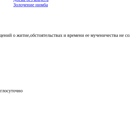
Золочение нимба
дений о житие,обстоятельствах и времени ее мученичества не со
углосуточно