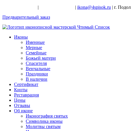
+7-926-728-47-22
|
+7-926-709-28-24
|
ikona@4spisok.ru
| г. Подо
Предварительный заказ
Иконы
Именные
Мерные
Семейные
Божьей матери
Спасителя
Венчальные
Праздники
В наличии
Сертификат
Киоты
Реставрация
Цены
Отзывы
Об иконе
Иконография святых
Символика иконы
Молитвы святым