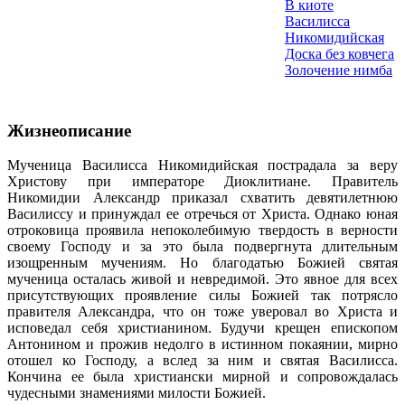
В киоте
Василисса
Никомидийская
Доска без ковчега
Золочение нимба
Жизнеописание
Мученица Василисса Никомидийская пострадала за веру
Христову при императоре Диоклитиане. Правитель
Никомидии Александр приказал схватить девятилетнюю
Василиссу и принуждал ее отречься от Христа. Однако юная
отроковица проявила непоколебимую твердость в верности
своему Господу и за это была подвергнута длительным
изощренным мучениям. Но благодатью Божией святая
мученица осталась живой и невредимой. Это явное для всех
присутствующих проявление силы Божией так потрясло
правителя Александра, что он тоже уверовал во Христа и
исповедал себя христианином. Будучи крещен епископом
Антонином и прожив недолго в истинном покаянии, мирно
отошел ко Господу, а вслед за ним и святая Василисса.
Кончина ее была христиански мирной и сопровождалась
чудесными знамениями милости Божией.