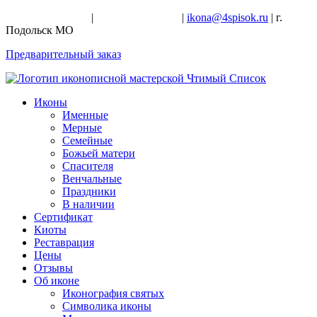
+7-926-728-47-22
|
+7-926-709-28-24
|
ikona@4spisok.ru
| г.
Подольск МО
Предварительный заказ
Иконы
Именные
Мерные
Семейные
Божьей матери
Спасителя
Венчальные
Праздники
В наличии
Сертификат
Киоты
Реставрация
Цены
Отзывы
Об иконе
Иконография святых
Символика иконы