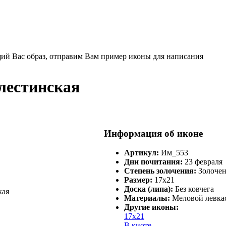
щий Вас образ, отправим Вам пример иконы для написания
лестинская
Информация об иконе
Артикул:
Им_553
Дни почитания:
23 февраля
Степень золочения:
Золоче
Размер:
17х21
Доска (липа):
Без ковчега
Материалы:
Меловой левкас
Другие иконы:
17х21
В киоте