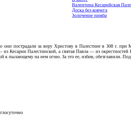
Валентина Кесарийская Пале
Доска без ковчега
Золочение нимба
то они пострадали за веру Христову в Палестине в 308 г. при 
— из Кесарии Палестинской, а святая Павла — из окрестностей
ой к пылающему на нем огню. За это ее, избив, обезглавили. П
углосуточно