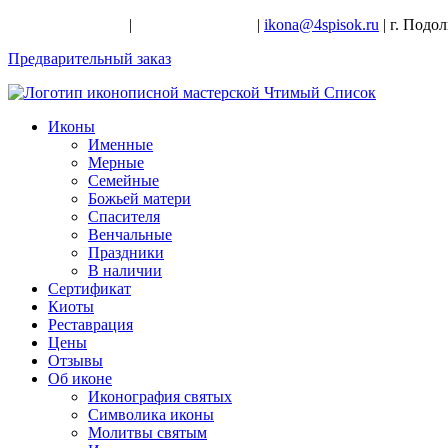
+7-926-728-47-22
|
+7-926-709-28-24
|
ikona@4spisok.ru
| г. Подо
Предварительный заказ
Иконы
Именные
Мерные
Семейные
Божьей матери
Спасителя
Венчальные
Праздники
В наличии
Сертификат
Киоты
Реставрация
Цены
Отзывы
Об иконе
Иконография святых
Символика иконы
Молитвы святым