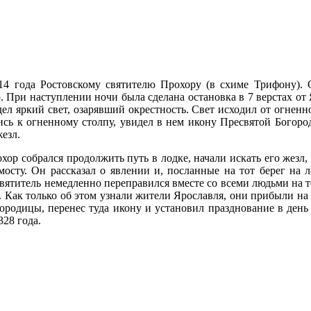
14 года Ростовскому святителю Прохору (в схиме Трифону). 
 При наступлении ночи была сделана остановка в 7 верстах от 
дел яркий свет, озарявший окрестность. Свет исходил от огненн
шись к огненному столпу, увидел в нем икону Пресвятой Богор
жезл.
хор собрался продолжить путь в лодке, начали искать его жезл,
мосту. Он рассказал о явлении и, посланные на тот берег на л
вятитель немедленно переправился вместе со всеми людьми на т
. Как только об этом узнали жители Ярославля, они прибыли на
городицы, перенес туда икону и установил празднование в день
328 года.