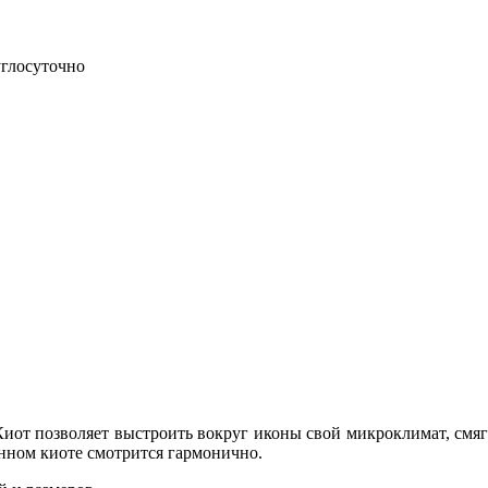
углосуточно
иот позволяет выстроить вокруг иконы свой микроклимат, смяг
анном киоте смотрится гармонично.