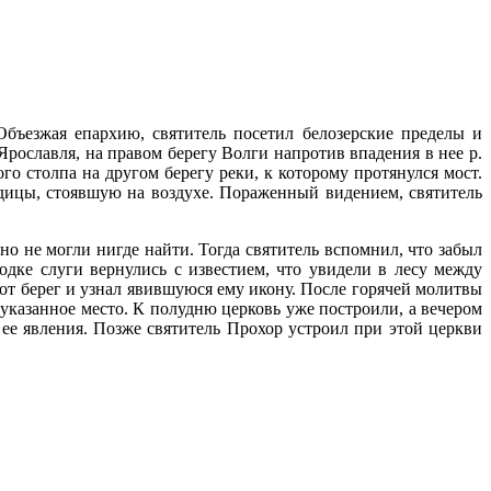
Объезжая епархию, святитель посетил белозерские пределы и
Ярославля, на правом берегу Волги напротив впадения в нее р.
ого столпа на другом берегу реки, к которому протянулся мост.
одицы, стоявшую на воздухе. Пораженный видением, святитель
 но не могли нигде найти. Тогда святитель вспомнил, что забыл
одке слуги вернулись с известием, что увидели в лесу между
от берег и узнал явившуюся ему икону. После горячей молитвы
 указанное место. К полудню церковь уже построили, а вечером
 ее явления. Позже святитель Прохор устроил при этой церкви