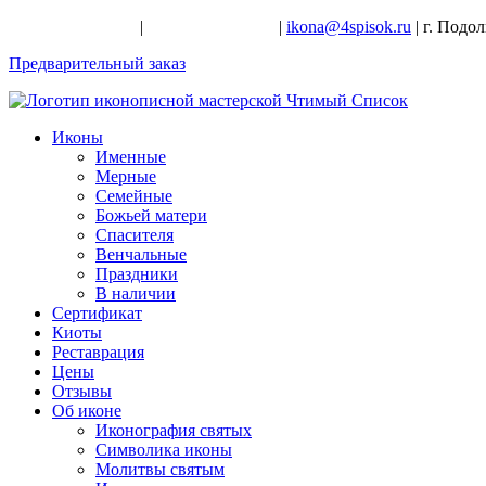
+7-926-728-47-22
|
+7-926-709-28-24
|
ikona@4spisok.ru
| г. Подо
Предварительный заказ
Иконы
Именные
Мерные
Семейные
Божьей матери
Спасителя
Венчальные
Праздники
В наличии
Сертификат
Киоты
Реставрация
Цены
Отзывы
Об иконе
Иконография святых
Символика иконы
Молитвы святым