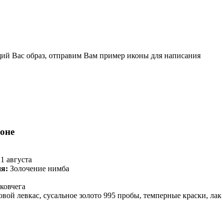
щий Вас образ, отправим Вам пример иконы для написания
оне
21 августа
ия:
Золочение нимба
 ковчега
вой левкас, сусальное золото 995 пробы, темперные краски, лак