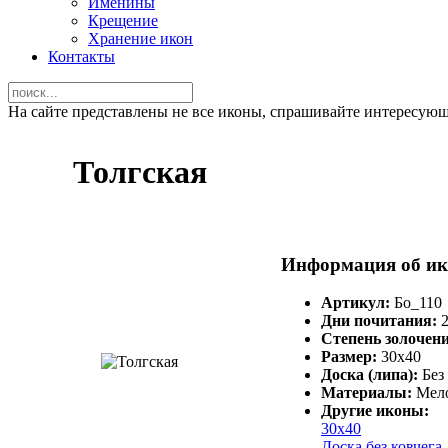
Именины
Крещение
Хранение икон
Контакты
На сайте представлены не все иконы, спрашивайте интересую
Толгская
Информация об ик
Артикул:
Бо_110
Дни почитания:
Степень золочен
Размер:
30х40
Доска (липа):
Без
Материалы:
Мело
Другие иконы:
30х40
Доска без ковчега