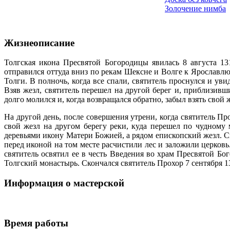
Золочение нимба
Жизнеописание
Толгская икона Пресвятой Богородицы явилась 8 августа 13
отправился оттуда вниз по рекам Шексне и Волге к Ярославлю.
Толги. В полночь, когда все спали, святитель проснулся и уви
Взяв жезл, святитель перешел на другой берег и, приблизив
долго молился и, когда возвращался обратно, забыл взять свой 
На другой день, после совершения утрени, когда святитель Про
свой жезл на другом берегу реки, куда перешел по чудному 
деревьями икону Матери Божией, а рядом епископский жезл. С
перед иконой на том месте расчистили лес и заложили церковь
святитель освятил ее в честь Введения во храм Пресвятой Бо
Толгский монастырь. Скончался святитель Прохор 7 сентября 1
Информация о мастерской
Время работы