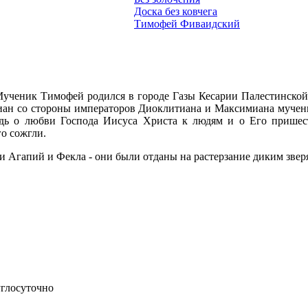
Доска без ковчега
Тимофей Фиваидский
Мученик Тимофей родился в городе Газы Кесарии Палестинской.
тиан со стороны императоров Диоклитиана и Максимиана мучен
едь о любви Господа Иисуса Христа к людям и о Его пришес
го сожгли.
ки Агапий и Фекла - они были отданы на растерзание диким звер
углосуточно