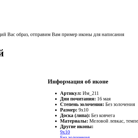
щий Вас образ, отправим Вам пример иконы для написания
й
Информация об иконе
Артикул:
Им_211
Дни почитания:
16 мая
Степень золочения:
Без золочения
Размер:
9х10
Доска (липа):
Без ковчега
Материалы:
Меловой левкас, темпе
Другие иконы:
9х10
Без золочения