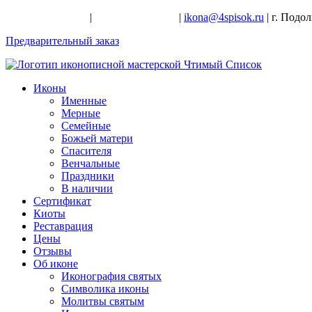
+7-926-728-47-22
|
+7-926-709-28-24
|
ikona@4spisok.ru
| г. Подо
Предварительный заказ
Иконы
Именные
Мерные
Семейные
Божьей матери
Спасителя
Венчальные
Праздники
В наличии
Сертификат
Киоты
Реставрация
Цены
Отзывы
Об иконе
Иконография святых
Символика иконы
Молитвы святым