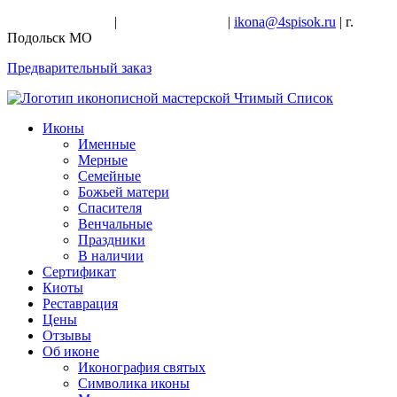
+7-926-728-47-22
|
+7-926-709-28-24
|
ikona@4spisok.ru
| г.
Подольск МО
Предварительный заказ
Иконы
Именные
Мерные
Семейные
Божьей матери
Спасителя
Венчальные
Праздники
В наличии
Сертификат
Киоты
Реставрация
Цены
Отзывы
Об иконе
Иконография святых
Символика иконы