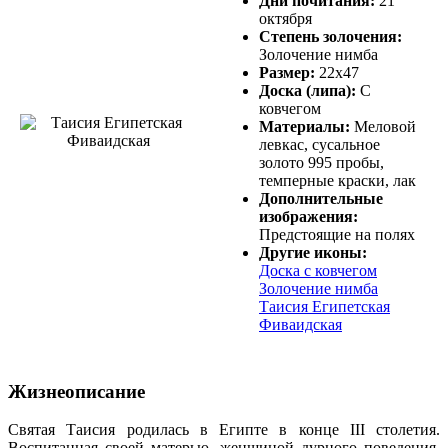
Дни почитания:
21
октября
Степень золочения:
Золочение нимба
Размер:
22х47
Доска (липа):
С
ковчегом
Материалы:
Меловой
левкас, сусальное
золото 995 пробы,
темперные краски, лак
Дополнительные
изображения:
Предстоящие на полях
Другие иконы:
Доска с ковчегом
Золочение нимба
Таисия Египетская
Фиваидская
Жизнеописание
Святая Таисия родилась в Египте в конце III столетия.
Воспитанная своей матерью, женщиной дурного поведения,