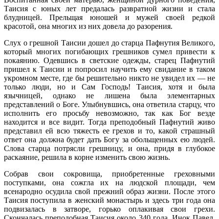
Таисия с юных лет предалась развратной жизни и стала
блудницей. Прельщая юношей и мужей своей редкой
красотой, она многих из них довела до разорения.
Слух о грешной Таисии дошел до старца Пафнутия Великого,
который многих погибающих грешников сумел привести к
покаянию. Одевшись в светские одежды, старец Пафнутий
пришел к Таисии и попросил научить ему свидание в таком
укромном месте, где бы решительно никто не увидел их — не
только люди, но и Сам Господь! Таисия, хотя и была
язычницей, однако не лишена была элементарных
представлений о Боге. Улыбнувшись, она ответила старцу, что
исполнить его просьбу невозможно, так как Бог везде
находится и все видит. Тогда преподобный Пафнутий живо
представил ей всю тяжесть ее грехов и то, какой страшный
ответ она должна будет дать Богу за обольщенных ею людей.
Слова старца потрясли грешницу, и она, придя в глубокое
раскаяние, решила в корне изменить свою жизнь.
Собрав свои сокровища, приобретенные греховными
поступками, она сожгла их на людской площади, чем
всенародно осудила свой прежний образ жизни. После этого
Таисия поступила в женский монастырь и здесь три года она
подвизалась в затворе, горько оплакивая свои грехи.
Скончалась преподобная Таисия около 340 года. Инок Павел,