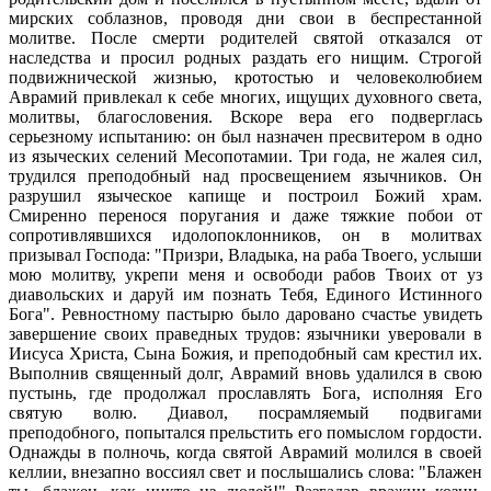
мирских соблазнов, проводя дни свои в беспрестанной
молитве. После смерти родителей святой отказался от
наследства и просил родных раздать его нищим. Строгой
подвижнической жизнью, кротостью и человеколюбием
Аврамий привлекал к себе многих, ищущих духовного света,
молитвы, благословения. Вскоре вера его подверглась
серьезному испытанию: он был назначен пресвитером в одно
из языческих селений Месопотамии. Три года, не жалея сил,
трудился преподобный над просвещением язычников. Он
разрушил языческое капище и построил Божий храм.
Смиренно перенося поругания и даже тяжкие побои от
сопротивлявшихся идолопоклонников, он в молитвах
призывал Господа: "Призри, Владыка, на раба Твоего, услыши
мою молитву, укрепи меня и освободи рабов Твоих от уз
диавольских и даруй им познать Тебя, Единого Истинного
Бога". Ревностному пастырю было даровано счастье увидеть
завершение своих праведных трудов: язычники уверовали в
Иисуса Христа, Сына Божия, и преподобный сам крестил их.
Выполнив священный долг, Аврамий вновь удалился в свою
пустынь, где продолжал прославлять Бога, исполняя Его
святую волю. Диавол, посрамляемый подвигами
преподобного, попытался прельстить его помыслом гордости.
Однажды в полночь, когда святой Аврамий молился в своей
келлии, внезапно воссиял свет и послышались слова: "Блажен