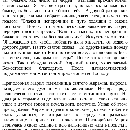
ты, блажен, как никто из людей!" Разгадав вражии козни,
святой сказал: "Я - человек грешный, но надеюсь на помощь и
благодать Бога моего и не боюсь тебя". В другой раз диавол
явился пред святым в образе юноши, зажег свечу и начал петь
псалом: "Блажени непорочнии в путь ходящии в законе
Господни". Поняв, что и это бесовское наваждение, старец
перекрестился и спросил: "Если ты знаешь, что непорочнии
блажени, то зачем ты беспокоишь их?" Искуситель ответил:
"Я досаждаю им, чтобы победить их и отвратить от всякого
доброго дела". На это святой сказал: "Ты одерживаешь победу
над отступившими от Бога по своей воле, а от любящих Бога
ты исчезаешь, как дым от ветра". После этих слов диавол
исчез. Так побеждал святой Аврамий врага, укрепляемый
Божественной благодатью. После пятидесятилетней
подвижнической жизни он мирно отошел ко Господу.
Преподобная Мария, племянница святого Аврамия, выросла,
назидаемая его духовными наставлениями. Но враг рода
человеческого сумел совратить ее с истинного пути. На
двадцать седьмом году жизни она, оставив свою келлию,
ушла в другой город и начала жить распутно. Узнав об этом,
преподобный Аврамий оделся в воинские доспехи, чтобы не
быть узнанным, и отправился в город. Он разыскал
племянницу и привел ее к покаянию. Преподобная Мария
вернулась в свою келлию и всю дальнейшую жизнь провела в