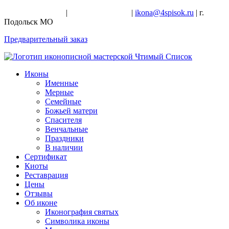
+7-926-728-47-22
|
+7-926-709-28-24
|
ikona@4spisok.ru
| г.
Подольск МО
Предварительный заказ
Иконы
Именные
Мерные
Семейные
Божьей матери
Спасителя
Венчальные
Праздники
В наличии
Сертификат
Киоты
Реставрация
Цены
Отзывы
Об иконе
Иконография святых
Символика иконы