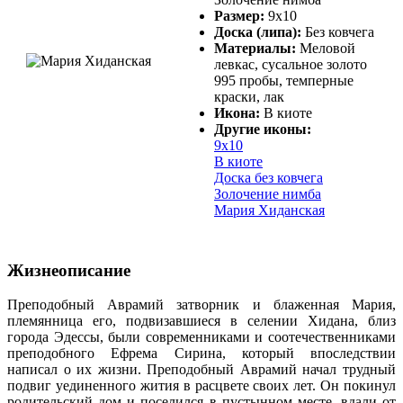
Размер:
9х10
Доска (липа):
Без ковчега
Материалы:
Меловой
левкас, сусальное золото
995 пробы, темперные
краски, лак
Икона:
В киоте
Другие иконы:
9х10
В киоте
Доска без ковчега
Золочение нимба
Мария Хиданская
Жизнеописание
Преподобный Аврамий затворник и блаженная Мария,
племянница его, подвизавшиеся в селении Хидана, близ
города Эдессы, были современниками и соотечественниками
преподобного Ефрема Сирина, который впоследствии
написал о их жизни. Преподобный Аврамий начал трудный
подвиг уединенного жития в расцвете своих лет. Он покинул
родительский дом и поселился в пустынном месте, вдали от