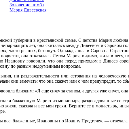
Золочение нимба
Мария Дивеевская
вской губернии в крестьянской семье. С детства Мария любила 
 в четырнадцать лет, она скиталась между Дивеевом и Саровом гол
тях, часто рваных, без онуч. Однажды шла в Саров на Страстно
 подвезти, она отказалась. Летом Мария, видимо, жила в лесу, 
ю Ивановну говорили, что она перед приходом в Дивеев соро
овну по разным недоуменным вопросам.
ныния, ни раздражительности или сетования на человеческую 
ли они замечать: что она скажет или о чем предупредит, то сбыв
орила близким: «Я еще сижу за станом, а другая уже снует, она 
нали блаженную Марию из монастыря, раздосадованные ее стра
ю жизнь сказала и все мои грехи. Верните ее в монастырь, инач
рь.
мы все, блаженные, Ивановны по Иоанну Предтече», — отвечала 