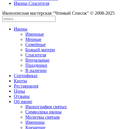
Иконы Спасителя
Иконописная мастерская "Чтимый Список" © 2008-2025
Иконы
Именные
Мерные
Семейные
Божьей матери
Спасителя
Венчальные
Праздники
В наличии
Сертификат
Киоты
Реставрация
Цены
Отзывы
Об иконе
Иконография святых
Символика иконы
Молитвы святым
Именины
Крещение