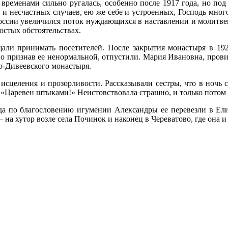
временами сильно ругалась, особенно после 1917 года, но по
и несчастных случаев, ею же себе и устроенных, Господь мног
ссии увеличился поток нуждающихся в наставлении и молитве
остых обстоятельствах.
щали принимать посетителей. После закрытия монастыря в 1
но признав ее ненормальной, отпустили. Мария Ивановна, пров
о-Дивеевского монастыря.
сцеления и прозорливости. Рассказывали сестры, что в ночь с
«Царевен штыками!» Неистовствовала страшно, и только потом в
уда по благословению игумении Александры ее перевезли в Елиз
 на хутор возле села Починок и наконец в Череватово, где она и 