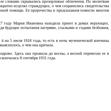
д ее словами скрывались прозорливые обличения. По молитвам
ократно исцелял страждущих, о чем сохранились свидетельства
нной помощи. Ее пророчества и предсказания помогли многим
927 году Мария Ивановна находила приют в домах верующих.
идя будущие испытания лагерями, ссылками и годами безбожия,
 4 на 5 июля 1918 года, то есть в ночь мученической кончины
ыяснилось, о чем она кричала.
арово. Здесь она прожила до весны, а весной перевезли ее в
скончалась 8 сентября 1931 года.