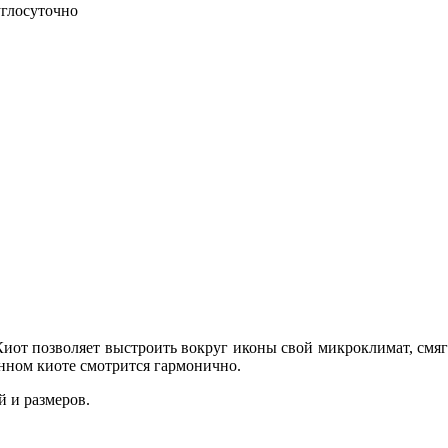
углосуточно
иот позволяет выстроить вокруг иконы свой микроклимат, смяг
анном киоте смотрится гармонично.
 и размеров.