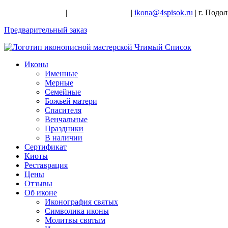
+7-926-728-47-22
|
+7-926-709-28-24
|
ikona@4spisok.ru
| г. Подо
Предварительный заказ
Иконы
Именные
Мерные
Семейные
Божьей матери
Спасителя
Венчальные
Праздники
В наличии
Сертификат
Киоты
Реставрация
Цены
Отзывы
Об иконе
Иконография святых
Символика иконы
Молитвы святым