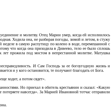
уединение и молитву. Отец Марии умер, когда ей исполнилось
одная. Ходила она, не разбирая погоды, зимой и летом, в стужу
й неделе в самую распутицу по колено в воде, перемешанной с
потому что когда она приходила в Дивеево, тело ее было сплошь
к лет прожила под мостом в непрестанной молитве. Матушка
несправедливость. И Сам Господь за ее богоугодную жизнь и
ается и у кого остановится, те получают благодать от Бога.
еще ходит, а потом сядет».
нностями. Но приехал в обитель крестьянин и сказал: «Какую
е потеряете навсегда». За Марией Ивановной тотчас отправили
она.