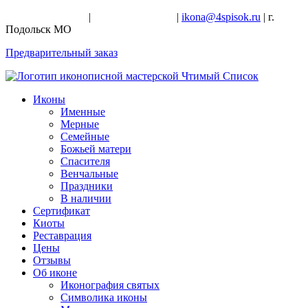
+7-926-728-47-22
|
+7-926-709-28-24
|
ikona@4spisok.ru
| г.
Подольск МО
Предварительный заказ
Иконы
Именные
Мерные
Семейные
Божьей матери
Спасителя
Венчальные
Праздники
В наличии
Сертификат
Киоты
Реставрация
Цены
Отзывы
Об иконе
Иконография святых
Символика иконы