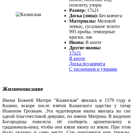
позолоту, узоры
Размер:
17х21
Доска (липа):
Без ковчега
Материалы:
Меловой
левкас, сусальное золото
995 пробы, темперные
краски, лак
Икона:
В киоте
Другие иконы:
17х21
В киоте
Доска без ковчега
С тиснением и узорами
Жизнеописание
Икона Божией Матери "Казанская" явилась в 1579 году в
Казани, вскоре после взятия Казанского царства у татар
Иоанном Грозным. Эта чудотворная икона явилась во сне
одной благочестивой девушке, по имени Матрона. В видении
Богородица повелела ей сообщить архиепископу и
градоначаль-нику, чтобы они взяли икону из земли. При этом
было указано и само место. Сон повторялся еще трижды.