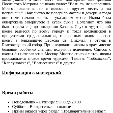
После того Матрона слышала голос: "Если ты не исполнишь
Моего повеления, то я явлюсь в другом месте, а ты
погибнешь". Начальство не поверило матери и дочери и тогда
они сами начали копать в указанном месте. Икона была
обнаружена завернутою в кусок сукна. Полагают, что она
была зарыта еще до покорения Казани. Слух о чудотворной
иконе разнесся по всему городу, и тогда архиепископ в
присутствии градоначальника, с крестным ходом перенес
икону в ближайшую церковь св. Николая, а оттуда в
Благовещенский собор. При следовании иконы в храм многие
больные, особенно слепцы, получили исцеление. Список с
иконы был отправлен в Москву. Многие списки с этой иконы
прославились в свое время чудесами. Таковы: "Тобольская",
"Каплуновская", "Вознесенская" и другие.
Информация о мастерской
Время работы
Понедельник - Пятница: с 9.00 до 20.00
Суббота - Воскресенье: выходные
Приём заказов через раздел "Предварительный заказ":