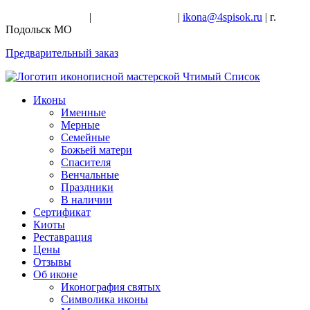
+7-926-728-47-22
|
+7-926-709-28-24
|
ikona@4spisok.ru
| г.
Подольск МО
Предварительный заказ
Иконы
Именные
Мерные
Семейные
Божьей матери
Спасителя
Венчальные
Праздники
В наличии
Сертификат
Киоты
Реставрация
Цены
Отзывы
Об иконе
Иконография святых
Символика иконы