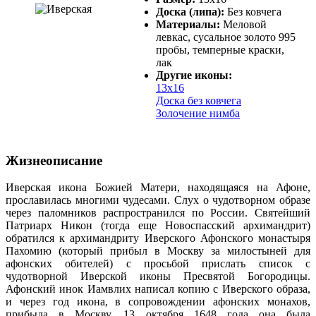
Доска (липа):
Без ковчега
Материалы:
Меловой
левкас, сусальное золото 995
пробы, темперные краски,
лак
Другие иконы:
13х16
Доска без ковчега
Золочение нимба
Жизнеописание
Иверская икона Божией Матери, находящаяся на Афоне,
прославилась многими чудесами. Слух о чудотворном образе
через паломников распространился по России. Святейший
Патриарх Никон (тогда еще Новоспасский архимандрит)
обратился к архимандриту Иверского Афонского монастыря
Пахомию (который прибыл в Москву за милостыней для
афонских обителей) с просьбой прислать список с
чудотворной Иверской иконы Пресвятой Богородицы.
Афонский инок Иамвлих написал копию с Иверского образа,
и через год икона, в сопровождении афонских монахов,
прибыла в Москву. 13 октября 1648 года она была