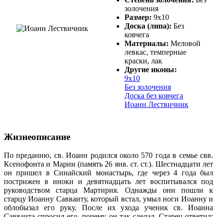
золочения
Размер:
9х10
Доска (липа):
Без
ковчега
Материалы:
Меловой
левкас, темперные
краски, лак
Другие иконы:
9х10
Без золочения
Доска без ковчега
Иоанн Лествичник
Жизнеописание
По преданию, св. Иоанн родился около 570 года в семье свв.
Ксенофонта и Марии (память 26 янв. ст. ст.). Шестнадцати лет
он пришел в Синайский монастырь, где через 4 года был
пострижен в иноки и девятнадцать лет воспитывался под
руководством старца Мартирия. Однажды они пошли к
старцу Иоанну Савваиту, который встал, умыл ноги Иоанну и
облобызал его руку. После их ухода ученик св. Иоанна
Савваита спросил его, почему он так сделал. Старец ответил: