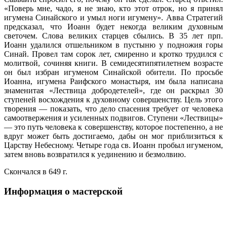
«Поверь мне, чадо, я не знаю, кто этот отрок, но я принял
игумена Синайского и умыл ноги игумену». Авва Стратегий
предсказал, что Иоанн будет некогда великим духовным
светочем. Слова великих старцев сбылись. В 35 лет прп.
Иоанн удалился отшельником в пустыню у подножия горы
Синай. Провел там сорок лет, смиренно и кротко трудился с
молитвой, сочиняя книги. В семидесятипятилетнем возрасте
он был избран игуменом Синайской обители. По просьбе
Иоанна, игумена Раифского монастыря, им была написана
знаменитая «Лествица добродетелей», где он раскрыл 30
ступеней восхождения к духовному совершенству. Цель этого
творения — показать, что дело спасения требует от человека
самоотвержения и усиленных подвигов. Ступени «Лествицы»
— это путь человека к совершенству, которое постепенно, а не
вдруг может быть достигаемо, дабы он мог приблизиться к
Царству Небесному. Четыре года св. Иоанн пробыл игуменом,
затем вновь возвратился к уединению и безмолвию.
Скончался в 649 г.
Информация о мастерской