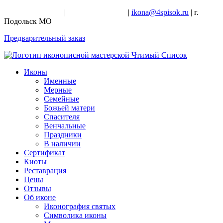
+7-926-728-47-22
|
+7-926-709-28-24
|
ikona@4spisok.ru
| г.
Подольск МО
Предварительный заказ
Иконы
Именные
Мерные
Семейные
Божьей матери
Спасителя
Венчальные
Праздники
В наличии
Сертификат
Киоты
Реставрация
Цены
Отзывы
Об иконе
Иконография святых
Символика иконы