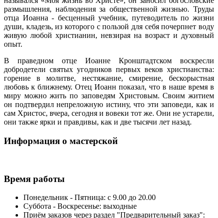
назывался «Моя жизнь во Христе», он заносил богословские
размышления, наблюдения за общественной жизнью. Труды
отца Иоанна - бесценный учебник, путеводитель по жизни
души, кладезь, из которого с пользой для себя почерпнет воду
живую любой христианин, невзирая на возраст и духовный
опыт.
В праведном отце Иоанне Кронштадтском воскресли
добродетели святых угодников первых веков христианства:
горение в молитве, нестяжание, смирение, бескорыстная
любовь к ближнему. Отец Иоанн показал, что в наше время в
миру можно жить по заповедям Христовым. Своим житием
он подтвердил непреложную истину, что эти заповеди, как и
сам Христос, вчера, сегодня и вовеки тот же. Они не устарели,
они также ярки и правдивы, как и две тысячи лет назад.
Информация о мастерской
Время работы
Понедельник - Пятница: с 9.00 до 20.00
Суббота - Воскресенье: выходные
Приём заказов через раздел "Предварительный заказ":