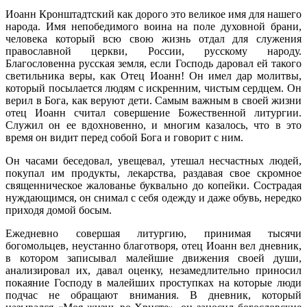
Иоанн Кронштадтский как дорого это великое имя для нашего
народа. Имя непобедимого воина на поле духовной брани,
человека который всю свою жизнь отдал для служения
православной церкви, России, русскому народу.
Благословенна русская земля, если Господь даровал ей такого
светильника веры, как Отец Иоанн! Он имел дар молитвы,
который посылается людям с искренним, чистым сердцем. Он
верил в Бога, как веруют дети. Самым важным в своей жизни
отец Иоанн считал совершение Божественной литургии.
Служил он ее вдохновенно, и многим казалось, что в это
время он видит перед собой Бога и говорит с ним.
Он часами беседовал, увещевал, утешал несчастных людей,
покупал им продукты, лекарства, раздавая свое скромное
священническое жалованье буквально до копейки. Сострадая
нуждающимся, он снимал с себя одежду и даже обувь, нередко
приходя домой босым.
Ежедневно совершая литургию, принимая тысячи
богомольцев, неустанно благотворя, отец Иоанн вел дневник,
в котором записывал малейшие движения своей души,
анализировал их, давал оценку, незамедлительно приносил
покаяние Господу в малейших проступках на которые люди
подчас не обращают внимания. В дневник, который