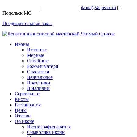
+7-926-728-47-22
|
+7-926-709-28-24
|
ikona@4spisok.ru
| г.
Подольск МО
Предварительный заказ
Иконы
Именные
Мерные
Семейные
Божьей матери
Спасителя
Венчальные
Праздники
В наличии
Сертификат
Киоты
Реставрация
Цены
Отзывы
Об иконе
Иконография святых
Символика иконы