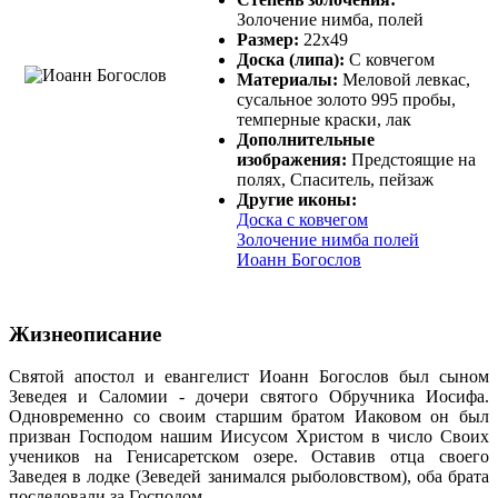
Золочение нимба, полей
Размер:
22х49
Доска (липа):
С ковчегом
Материалы:
Меловой левкас,
сусальное золото 995 пробы,
темперные краски, лак
Дополнительные
изображения:
Предстоящие на
полях, Спаситель, пейзаж
Другие иконы:
Доска с ковчегом
Золочение нимба полей
Иоанн Богослов
Жизнеописание
Святой апостол и евангелист Иоанн Богослов был сыном
Зеведея и Саломии - дочери святого Обручника Иосифа.
Одновременно со своим старшим братом Иаковом он был
призван Господом нашим Иисусом Христом в число Своих
учеников на Генисаретском озере. Оставив отца своего
Заведея в лодке (Зеведей занимался рыболовством), оба брата
последовали за Господом.