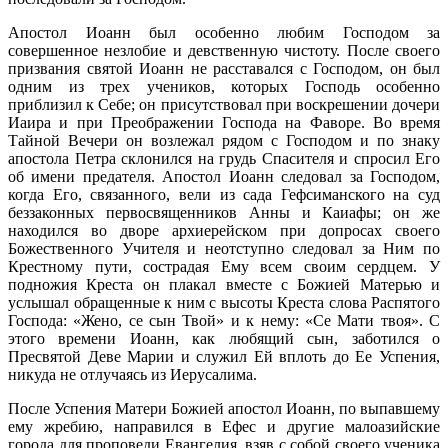
Апостол Иоанн был особенно любим Господом за
совершенное незлобие и девственную чистоту. После своего
призвания святой Иоанн не расставался с Господом, он был
одним из трех учеников, которых Господь особенно
приблизил к Себе; он присутствовал при воскрешении дочери
Иаира и при Преображении Господа на Фаворе. Во время
Тайной Вечери он возлежал рядом с Господом и по знаку
апостола Петра склонился на грудь Спасителя и спросил Его
об имени предателя. Апостол Иоанн следовал за Господом,
когда Его, связанного, вели из сада Гефсиманского на суд
беззаконных первосвященников Анны и Каиафы; он же
находился во дворе архиерейском при допросах своего
Божественного Учителя и неотступно следовал за Ним по
Крестному пути, сострадая Ему всем своим сердцем. У
подножия Креста он плакал вместе с Божией Матерью и
услышал обращенные к ним с высоты Креста слова Распятого
Господа: «Жено, се сын Твой» и к нему: «Се Мати твоя». С
этого времени Иоанн, как любящий сын, заботился о
Пресвятой Деве Марии и служил Ей вплоть до Ее Успения,
никуда не отлучаясь из Иерусалима.
После Успения Матери Божией апостол Иоанн, по выпавшему
ему жребию, направился в Ефес и другие малоазийские
города для проповеди Евангелия, взяв с собой своего ученика