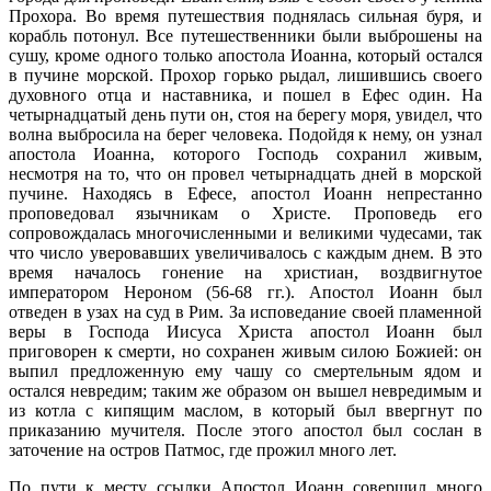
Прохора. Во время путешествия поднялась сильная буря, и
корабль потонул. Все путешественники были выброшены на
сушу, кроме одного только апостола Иоанна, который остался
в пучине морской. Прохор горько рыдал, лишившись своего
духовного отца и наставника, и пошел в Ефес один. На
четырнадцатый день пути он, стоя на берегу моря, увидел, что
волна выбросила на берег человека. Подойдя к нему, он узнал
апостола Иоанна, которого Господь сохранил живым,
несмотря на то, что он провел четырнадцать дней в морской
пучине. Находясь в Ефесе, апостол Иоанн непрестанно
проповедовал язычникам о Христе. Проповедь его
сопровождалась многочисленными и великими чудесами, так
что число уверовавших увеличивалось с каждым днем. В это
время началось гонение на христиан, воздвигнутое
императором Нероном (56-68 гг.). Апостол Иоанн был
отведен в узах на суд в Рим. За исповедание своей пламенной
веры в Господа Иисуса Христа апостол Иоанн был
приговорен к смерти, но сохранен живым силою Божией: он
выпил предложенную ему чашу со смертельным ядом и
остался невредим; таким же образом он вышел невредимым и
из котла с кипящим маслом, в который был ввергнут по
приказанию мучителя. После этого апостол был сослан в
заточение на остров Патмос, где прожил много лет.
По пути к месту ссылки Апостол Иоанн совершил много