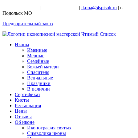
+7-926-728-47-22
|
+7-926-709-28-24
|
ikona@4spisok.ru
| г.
Подольск МО
Предварительный заказ
Иконы
Именные
Мерные
Семейные
Божьей матери
Спасителя
Венчальные
Праздники
В наличии
Сертификат
Киоты
Реставрация
Цены
Отзывы
Об иконе
Иконография святых
Символика иконы