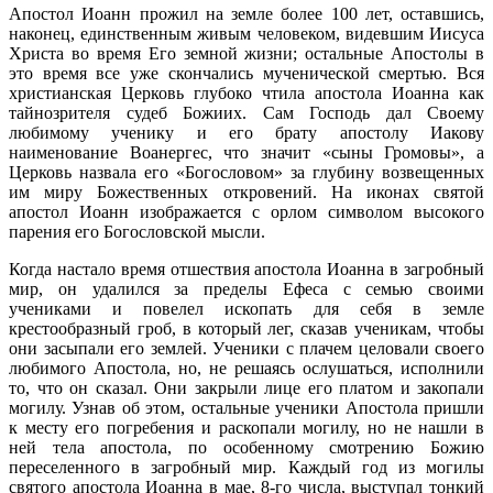
Апостол Иоанн прожил на земле более 100 лет, оставшись,
наконец, единственным живым человеком, видевшим Иисуса
Христа во время Его земной жизни; остальные Апостолы в
это время все уже скончались мученической смертью. Вся
христианская Церковь глубоко чтила апостола Иоанна как
тайнозрителя судеб Божиих. Сам Господь дал Своему
любимому ученику и его брату апостолу Иакову
наименование Воанергес, что значит «сыны Громовы», а
Церковь назвала его «Богословом» за глубину возвещенных
им миру Божественных откровений. На иконах святой
апостол Иоанн изображается с орлом символом высокого
парения его Богословской мысли.
Когда настало время отшествия апостола Иоанна в загробный
мир, он удалился за пределы Ефеса с семью своими
учениками и повелел ископать для себя в земле
крестообразный гроб, в который лег, сказав ученикам, чтобы
они засыпали его землей. Ученики с плачем целовали своего
любимого Апостола, но, не решаясь ослушаться, исполнили
то, что он сказал. Они закрыли лице его платом и закопали
могилу. Узнав об этом, остальные ученики Апостола пришли
к месту его погребения и раскопали могилу, но не нашли в
ней тела апостола, по особенному смотрению Божию
переселенного в загробный мир. Каждый год из могилы
святого апостола Иоанна в мае, 8-го числа, выступал тонкий