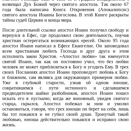
возвещал Дух Божий через святого апостола. Так около 67
года была написана Книга Откровения (Апокалипсис)
святого апостола Иоанна Богослова. В этой Книге раскрыты
тайны судеб Церкви и конца мира.
После длительной ссылки апостол Иоанн получил свободу и
вернулся в Ефес, где продолжил свою деятельность, поучая
христиан остерегаться возникающих ересей. Около 95 года
апостол Иоанн написал в Ефесе Евангелие. Он заповедовал
всем христианам любить Господа и друг друга и этим
исполнить закон Христов. «Апостол любви» так именуется
святой Иоанн, так как он постоянно учил, что без любви
человек не может приблизиться к Богу и угодить Ему. В трех
своих Посланиях апостол Иоанн проповедует любовь к Богу
и ближним, сам являясь для окружающих примером любви.
Уже в глубокой старости, узнав об одном юноше,
совратившемся с пути истинного и сделавшемся
предводителем шайки разбойников, апостол Иоанн пошел
искать его в пустыню; когда же виновный, увидев святого
старца, скрылся, Апостол побежал за ним и умолял
остановиться, говоря, что грех юноши он берет на себя, лишь
бы тот покаялся и не губил своей души. Тронутый такой
любовью, юноша действительно покаялся и исправил свою
жизнь.