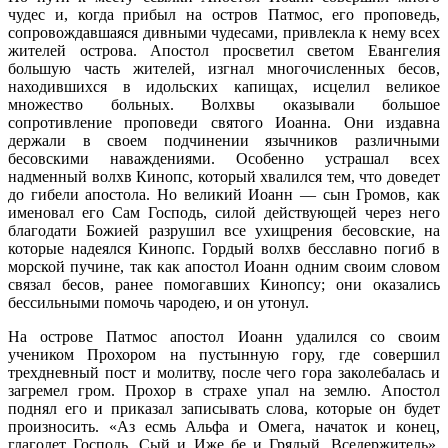
чудес и, когда прибыл на остров Патмос, его проповедь,
сопровождавшаяся дивными чудесами, привлекла к нему всех
жителей острова. Апостол просветил светом Евангелия
большую часть жителей, изгнал многочисленных бесов,
находившихся в идольских капищах, исцелил великое
множество больных. Волхвы оказывали большое
сопротивление проповеди святого Иоанна. Они издавна
держали в своем подчинении язычников различными
бесовскими наваждениями. Особенно устрашал всех
надменный волхв Кинопс, который хвалился тем, что доведет
до гибели апостола. Но великий Иоанн — сын Громов, как
именовал его Сам Господь, силой действующей через него
благодати Божией разрушил все ухищрения бесовские, на
которые надеялся Кинопс. Гордый волхв бесславно погиб в
морской пучине, так как апостол Иоанн одним своим словом
связал бесов, ранее помогавших Кинопсу; они оказались
бессильными помочь чародею, и он утонул.
На острове Патмос апостол Иоанн удалился со своим
учеником Прохором на пустынную гору, где совершил
трехдневный пост и молитву, после чего гора заколебалась и
загремел гром. Прохор в страхе упал на землю. Апостол
поднял его и приказал записывать слова, которые он будет
произносить. «Аз есмь Альфа и Омега, начаток и конец,
глаголет Господь, Сый и Иже бе и Грядый, Вседержитель»,