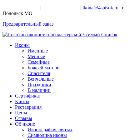
+7-926-728-47-22
|
+7-926-709-28-24
|
ikona@4spisok.ru
| г.
Подольск МО
Предварительный заказ
Иконы
Именные
Мерные
Семейные
Божьей матери
Спасителя
Венчальные
Праздники
В наличии
Сертификат
Киоты
Реставрация
Цены
Отзывы
Об иконе
Иконография святых
Символика иконы