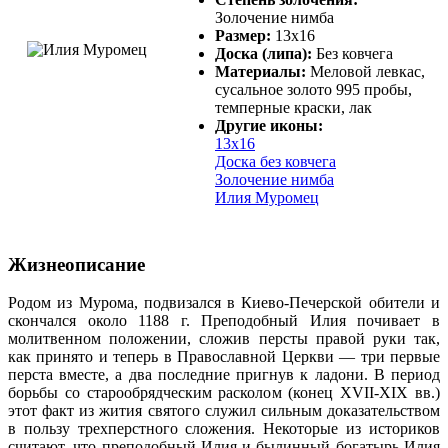
Золочение нимба
Размер:
13х16
Доска (липа):
Без ковчега
Материалы:
Меловой левкас,
сусальное золото 995 пробы,
темперные краски, лак
Другие иконы:
13х16
Доска без ковчега
Золочение нимба
Илия Муромец
Жизнеописание
Родом из Мурома, подвизался в Киево-Печерской обители и
скончался около 1188 г. Преподобный Илия почивает в
молитвенном положении, сложив персты правой руки так,
как принято и теперь в Православной Церкви — три первые
перста вместе, а два последние пригнув к ладони. В период
борьбы со старообрядческим расколом (конец ХVII-ХIХ вв.)
этот факт из жития святого служил сильным доказательством
в пользу трехперстного сложения. Некоторые из историков
считают, что преподобный Илия и былинный богатырь Илия