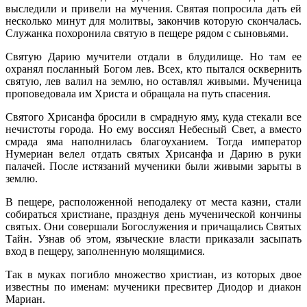
выследили и привели на мучения. Святая попросила дать ей
несколько минут для молитвы, закончив которую скончалась.
Служанка похоронила святую в пещере рядом с сыновьями.
Святую Дарию мучители отдали в блудилище. Но там ее
охранял посланный Богом лев. Всех, кто пытался осквернить
святую, лев валил на землю, но оставлял живыми. Мученица
проповедовала им Христа и обращала на путь спасения.
Святого Хрисанфа бросили в смрадную яму, куда стекали все
нечистоты города. Но ему воссиял Небесный Свет, а вместо
смрада яма наполнилась благоуханием. Тогда император
Нумериан велел отдать святых Хрисанфа и Дарию в руки
палачей. После истязаний мученики были живыми зарыты в
землю.
В пещере, расположенной неподалеку от места казни, стали
собираться христиане, празднуя день мученической кончины
святых. Они совершали Богослужения и причащались Святых
Тайн. Узнав об этом, языческие власти приказали засыпать
вход в пещеру, заполненную молящимися.
Так в муках погибло множество христиан, из которых двое
известны по именам: мученики пресвитер Диодор и диакон
Мариан.