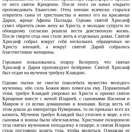
от него святое Крещение. После этого он начал открыто
проповедовать Евангелие. Отец юноши всячески старался
отвратить сына от христианства и женил его на красавице
Дарии, жрице Афины Паллады. Однако святой Хрисанф
сумел обратить свою жену ко Христу, и молодые супруги по
обоюдному согласию решили вести девственную жизнь.
После смерти отца они стали жить в отдельных домах. Святой
Хрисанф собрал вокруг себя нескольких обращенных ко
Христу юношей, а вокруг святой Дарий собрались
благочестивые женщины.
Горожане пожаловались епарху Келерипу, что святые
Хрисанф и Дария проповедуют безбрачие. Святой Хрисанф
был отдан на мучения трибуну Клавдию.
Однако пытки не смогли поколебать мужество молодого
мученика, ибо сила Божия явно помогала ему. Пораженный
этим, трибун Клавдий уверовал во Христа и принял святое
Крещение вместе с женой Иларией, с сыновьями Иасоном и
Мавром и со всеми домашними и воинами. Когда весть об
этом дошла до императора Нумериана, то он приказал всех их
казнить. Мученик трибун Клавдий был утоплен в море, а его
сыновья и воины были обезглавлены. Христиане похоронили
тела святых мучеников неподалеку в пещере, и святая Илария
стала постоянно ходить туда, чтобы молиться. Однажды ее