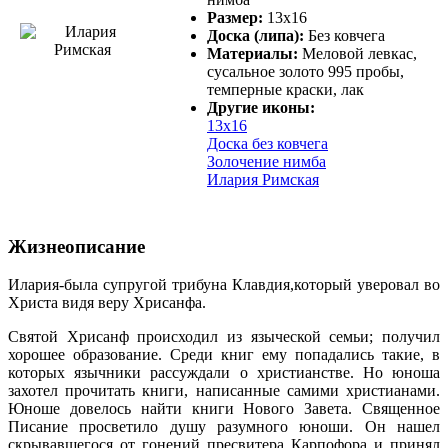
Размер:
13х16
Доска (липа):
Без ковчега
Материалы:
Меловой левкас,
сусальное золото 995 пробы,
темперные краски, лак
Другие иконы:
13х16
Доска без ковчега
Золочение нимба
Илария Римская
Жизнеописание
Илария-была супругой трибуна Клавдия,который уверовал во
Христа видя веру Хрисанфа.
Святой Хрисанф происходил из языческой семьи; получил
хорошее образование. Среди книг ему попадались такие, в
которых язычники рассуждали о христианстве. Но юноша
захотел прочитать книги, написанные самими христианами.
Юноше довелось найти книги Нового Завета. Священное
Писание просветило душу разумного юноши. Он нашел
скрывавшегося от гонений пресвитера Карпофора и принял