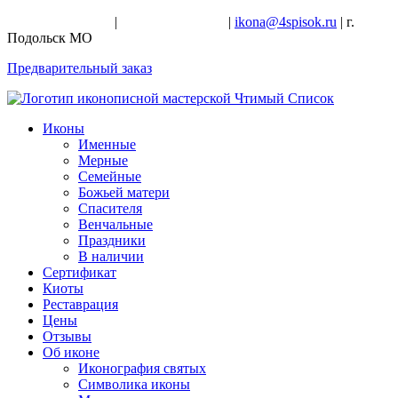
+7-926-728-47-22
|
+7-926-709-28-24
|
ikona@4spisok.ru
| г.
Подольск МО
Предварительный заказ
Иконы
Именные
Мерные
Семейные
Божьей матери
Спасителя
Венчальные
Праздники
В наличии
Сертификат
Киоты
Реставрация
Цены
Отзывы
Об иконе
Иконография святых
Символика иконы