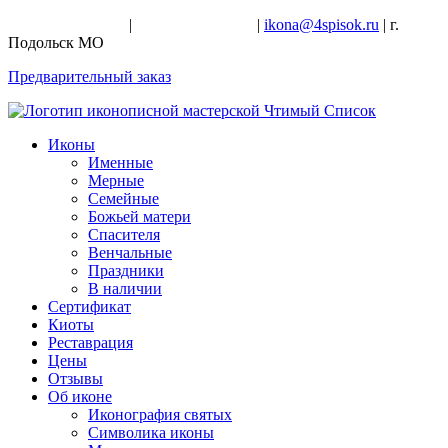
+7-926-728-47-22
|
+7-926-709-28-24
|
ikona@4spisok.ru
| г.
Подольск МО
Предварительный заказ
Иконы
Именные
Мерные
Семейные
Божьей матери
Спасителя
Венчальные
Праздники
В наличии
Сертификат
Киоты
Реставрация
Цены
Отзывы
Об иконе
Иконография святых
Символика иконы