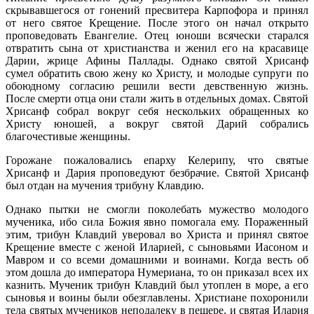
скрывавшегося от гонений пресвитера Карпофора и принял
от него святое Крещение. После этого он начал открыто
проповедовать Евангелие. Отец юноши всячески старался
отвратить сына от христианства и женил его на красавице
Дарии, жрице Афины Паллады. Однако святой Хрисанф
сумел обратить свою жену ко Христу, и молодые супруги по
обоюдному согласию решили вести девственную жизнь.
После смерти отца они стали жить в отдельных домах. Святой
Хрисанф собрал вокруг себя нескольких обращенных ко
Христу юношей, а вокруг святой Дарий собрались
благочестивые женщины.
Горожане пожаловались епарху Келерипу, что святые
Хрисанф и Дария проповедуют безбрачие. Святой Хрисанф
был отдан на мучения трибуну Клавдию.
Однако пытки не смогли поколебать мужество молодого
мученика, ибо сила Божия явно помогала ему. Пораженный
этим, трибун Клавдий уверовал во Христа и принял святое
Крещение вместе с женой Иларией, с сыновьями Иасоном и
Мавром и со всеми домашними и воинами. Когда весть об
этом дошла до императора Нумериана, то он приказал всех их
казнить. Мученик трибун Клавдий был утоплен в море, а его
сыновья и воины были обезглавлены. Христиане похоронили
тела святых мучеников неподалеку в пещере, и святая Илария