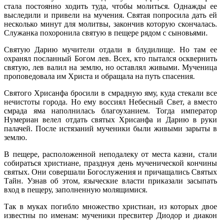
стала постоянно ходить туда, чтобы молиться. Однажды ее
выследили и привели на мучения. Святая попросила дать ей
несколько минут для молитвы, закончив которую скончалась.
Служанка похоронила святую в пещере рядом с сыновьями.
Святую Дарию мучители отдали в блудилище. Но там ее
охранял посланный Богом лев. Всех, кто пытался осквернить
святую, лев валил на землю, но оставлял живыми. Мученица
проповедовала им Христа и обращала на путь спасения.
Святого Хрисанфа бросили в смрадную яму, куда стекали все
нечистоты города. Но ему воссиял Небесный Свет, а вместо
смрада яма наполнилась благоуханием. Тогда император
Нумериан велел отдать святых Хрисанфа и Дарию в руки
палачей. После истязаний мученики были живыми зарыты в
землю.
В пещере, расположенной неподалеку от места казни, стали
собираться христиане, празднуя день мученической кончины
святых. Они совершали Богослужения и причащались Святых
Тайн. Узнав об этом, языческие власти приказали засыпать
вход в пещеру, заполненную молящимися.
Так в муках погибло множество христиан, из которых двое
известны по именам: мученики пресвитер Диодор и диакон