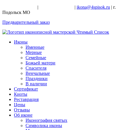
+7-926-728-47-22
|
+7-926-709-28-24
|
ikona@4spisok.ru
| г.
Подольск МО
Предварительный заказ
Иконы
Именные
Мерные
Семейные
Божьей матери
Спасителя
Венчальные
Праздники
В наличии
Сертификат
Киоты
Реставрация
Цены
Отзывы
Об иконе
Иконография святых
Символика иконы