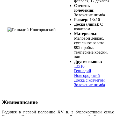
февраля, 17 декабря
Степень
золочения:
Золочение нимба
Размер:
13х16
Доска (липа):
С
ковчегом
Материалы:
Меловой левкас,
сусальное золото
995 пробы,
темперные краски,
лак
Другие иконы:
13х16
Геннадий
Новгородский
Доска с ковчегом
Золочение нимба
Жизнеописание
Родился в первой половине XV в. в благочестивой семье