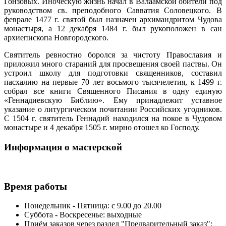
Гонзовых. Иноческую жизнь начал в Валаамской обители под
руководством св. преподобного Савватия Соловецкого. В
феврале 1477 г. святой был назначен архимандритом Чудова
монастыря, а 12 декабря 1484 г. был рукоположен в сан
архиепископа Новгородского.
Святитель ревностно боролся за чистоту Православия и
приложил много стараний для просвещения своей паствы. Он
устроил школу для подготовки священников, составил
пасхалию на первые 70 лет восьмого тысячелетия, к 1499 г.
собрал все книги Священного Писания в одну единую
«Геннадиевскую Библию». Ему принадлежит уставное
указание о литургическом почитании Российских угодников.
С 1504 г. святитель Геннадий находился на покое в Чудовом
монастыре и 4 декабря 1505 г. мирно отошел ко Господу.
Информация о мастерской
Время работы
Понедельник - Пятница: с 9.00 до 20.00
Суббота - Воскресенье: выходные
Приём заказов через раздел "Предварительный заказ":