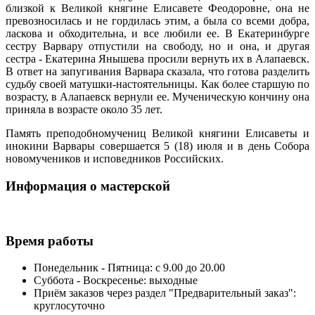
близкой к Великой княгине Елисавете Феодоровне, она не
превозносилась и не гордилась этим, а была со всеми добра,
ласкова и обходительна, и все любили ее. В Екатеринбурге
сестру Варвару отпустили на свободу, но и она, и другая
сестра - Екатерина Янышева просили вернуть их в Алапаевск.
В ответ на запугивания Варвара сказала, что готова разделить
судьбу своей матушки-настоятельницы. Как более старшую по
возрасту, в Алапаевск вернули ее. Мученическую кончину она
приняла в возрасте около 35 лет.
Память преподобномучениц Великой княгини Елисаветы и
инокини Варвары совершается 5 (18) июля и в день Собора
новомучеников и исповедников Российских.
Информация о мастерской
Время работы
Понедельник - Пятница: с 9.00 до 20.00
Суббота - Воскресенье: выходные
Приём заказов через раздел "Предварительный заказ":
круглосуточно