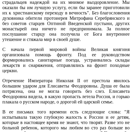
страдальцев надеждой на их мнимое выздоровление. Мы
оказали бы им лучшую услугу, если бы заранее приготовили
их к христианскому переходу в вечность". Без благословения
духовника обители протоиерея Митрофана Серебрянского и
без советов старцев Оптиной Введенской пустыни, других
монастырей она ничего не предпринимала. За полное
послушание старцу она получила от Бога внутреннее
утешение и стяжала мир в своей душе.
С начала первой мировой войны Великая княгиня
организовала помощь фронту. Под ее руководством
формировались санитарные поезда, устраивались склады
лекарств и снаряжения, отправлялись на фронт походные
церкви.
Отречение Императора Николая II от престола явилось
большим ударом для Елисаветы Феодоровны. Душа ее была
потрясена, она не могла говорить без слез. Елисавета
Феодоровна видела, в какую пропасть летела Россия, и горько
плакала о русском народе, о дорогой ей царской семье.
В ее письмах того времени есть следующие слова: "Я
испытывала такую глубокую жалость к России и ее детям,
которые в настоящее время не знают, что творят. Разве это не
больной ребенок, которого мы любим во сто раз больше во