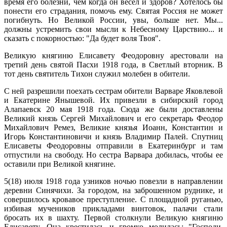
время его болезни, чем когда он весел и здоров? Хотелось бы
понести его страдания, помочь ему. Святая Россия не может
погибнуть. Но Великой России, увы, больше нет. Мы...
должны устремить свои мысли к Небесному Царствию... и
сказать с покорностью: "Да будет воля Твоя".
Великую княгиню Елисавету Феодоровну арестовали на
третий день святой Пасхи 1918 года, в Светлый вторник. В
тот день святитель Тихон служил молебен в обители.
С ней разрешили поехать сестрам обители Варваре Яковлевой
и Екатерине Янышевой. Их привезли в сибирский город
Алапаевск 20 мая 1918 года. Сюда же были доставлены
Великий князь Сергей Михайлович и его секретарь Феодор
Михайлович Ремез, Великие князья Иоанн, Константин и
Игорь Константиновичи и князь Владимир Палей. Спутниц
Елисаветы Феодоровны отправили в Екатеринбург и там
отпустили на свободу. Но сестра Варвара добилась, чтобы ее
оставили при Великой княгине.
5(18) июля 1918 года узников ночью повезли в направлении
деревни Синячихи. За городом, на заброшенном руднике, и
совершилось кровавое преступление. С площадной руганью,
избивая мучеников прикладами винтовок, палачи стали
бросать их в шахту. Первой столкнули Великую княгиню
Елисавету. Она крестилась и громко молилась: "Господи,