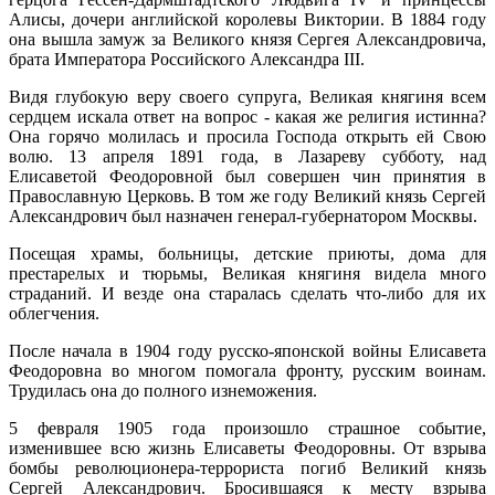
Алисы, дочери английской королевы Виктории. В 1884 году
она вышла замуж за Великого князя Сергея Александровича,
брата Императора Российского Александра III.
Видя глубокую веру своего супруга, Великая княгиня всем
сердцем искала ответ на вопрос - какая же религия истинна?
Она горячо молилась и просила Господа открыть ей Свою
волю. 13 апреля 1891 года, в Лазареву субботу, над
Елисаветой Феодоровной был совершен чин принятия в
Православную Церковь. В том же году Великий князь Сергей
Александрович был назначен генерал-губернатором Москвы.
Посещая храмы, больницы, детские приюты, дома для
престарелых и тюрьмы, Великая княгиня видела много
страданий. И везде она старалась сделать что-либо для их
облегчения.
После начала в 1904 году русско-японской войны Елисавета
Феодоровна во многом помогала фронту, русским воинам.
Трудилась она до полного изнеможения.
5 февраля 1905 года произошло страшное событие,
изменившее всю жизнь Елисаветы Феодоровны. От взрыва
бомбы революционера-террориста погиб Великий князь
Сергей Александрович. Бросившаяся к месту взрыва