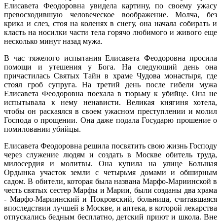
Елисавета Феодоровна увидела картину, по своему ужасу
превосходившую человеческое воображение. Молча, без
крика и слез, стоя на коленях в снегу, она начала собирать и
класть на носилки части тела горячо любимого и живого еще
несколько минут назад мужа.
В час тяжелого испытания Елисавета Феодоровна просила
помощи и утешения у Бога. На следующий день она
причастилась Святых Тайн в храме Чудова монастыря, где
стоял гроб супруга. На третий день после гибели мужа
Елисавета Феодоровна поехала в тюрьму к убийце. Она не
испытывала к нему ненависти. Великая княгиня хотела,
чтобы он раскаялся в своем ужасном преступлении и молил
Господа о прощении. Она даже подала Государю прошение о
помиловании убийцы.
Елисавета Феодоровна решила посвятить свою жизнь Господу
через служение людям и создать в Москве обитель труда,
милосердия и молитвы. Она купила на улице Большая
Ордынка участок земли с четырьмя домами и обширным
садом. В обители, которая была названа Марфо-Мариинской в
честь святых сестер Марфы и Марии, были созданы два храма
- Марфо-Мариинский и Покровский, больница, считавшаяся
впоследствии лучшей в Москве, и аптека, в которой лекарства
отпускались бедным бесплатно, детский приют и школа. Вне