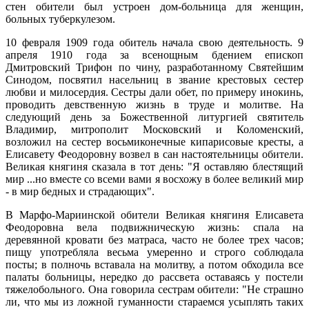
стен обители был устроен дом-больница для женщин,
больных туберкулезом.
10 февраля 1909 года обитель начала свою деятельность. 9
апреля 1910 года за всенощным бдением епископ
Дмитровский Трифон по чину, разработанному Святейшим
Синодом, посвятил насельниц в звание крестовых сестер
любви и милосердия. Сестры дали обет, по примеру инокинь,
проводить девственную жизнь в труде и молитве. На
следующий день за Божественной литургией святитель
Владимир, митрополит Московский и Коломенский,
возложил на сестер восьмиконечные кипарисовые кресты, а
Елисавету Феодоровну возвел в сан настоятельницы обители.
Великая княгиня сказала в тот день: "Я оставляю блестящий
мир ...но вместе со всеми вами я восхожу в более великий мир
- в мир бедных и страдающих".
В Марфо-Мариинской обители Великая княгиня Елисавета
Феодоровна вела подвижническую жизнь: спала на
деревянной кровати без матраса, часто не более трех часов;
пищу употребляла весьма умеренно и строго соблюдала
посты; в полночь вставала на молитву, а потом обходила все
палаты больницы, нередко до рассвета оставаясь у постели
тяжелобольного. Она говорила сестрам обители: "Не страшно
ли, что мы из ложной гуманности стараемся усыплять таких