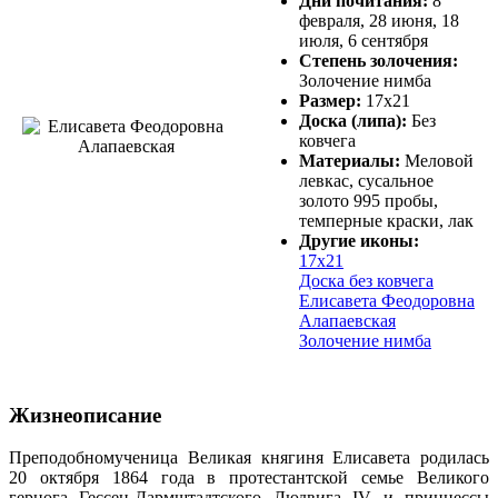
Дни почитания:
8
февраля, 28 июня, 18
июля, 6 сентября
Степень золочения:
Золочение нимба
Размер:
17х21
Доска (липа):
Без
ковчега
Материалы:
Меловой
левкас, сусальное
золото 995 пробы,
темперные краски, лак
Другие иконы:
17х21
Доска без ковчега
Елисавета Феодоровна
Алапаевская
Золочение нимба
Жизнеописание
Преподобномученица Великая княгиня Елисавета родилась
20 октября 1864 года в протестантской семье Великого
герцога Гессен-Дармштадтского Людвига IV и принцессы