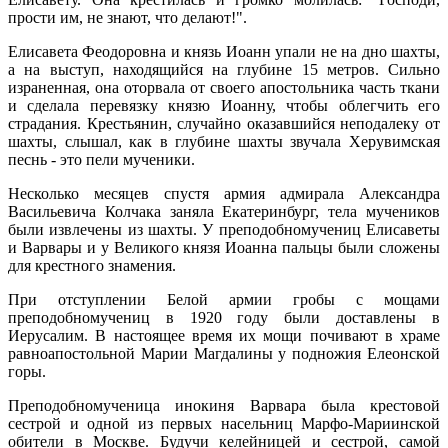
прости им, не знают, что делают!".
Елисавета Феодоровна и князь Иоанн упали не на дно шахты,
а на выступ, находящийся на глубине 15 метров. Сильно
израненная, она оторвала от своего апостольника часть ткани
и сделала перевязку князю Иоанну, чтобы облегчить его
страдания. Крестьянин, случайно оказавшийся неподалеку от
шахты, слышал, как в глубине шахты звучала Херувимская
песнь - это пели мученики.
Несколько месяцев спустя армия адмирала Александра
Васильевича Колчака заняла Екатеринбург, тела мучеников
были извлечены из шахты. У преподобномучениц Елисаветы
и Варвары и у Великого князя Иоанна пальцы были сложены
для крестного знамения.
При отступлении Белой армии гробы с мощами
преподобномучениц в 1920 году были доставлены в
Иерусалим. В настоящее время их мощи почивают в храме
равноапостольной Марии Магдалины у подножия Елеонской
горы.
Преподобномученица инокиня Варвара была крестовой
сестрой и одной из первых насельниц Марфо-Мариинской
обители в Москве. Будучи келейницей и сестрой, самой