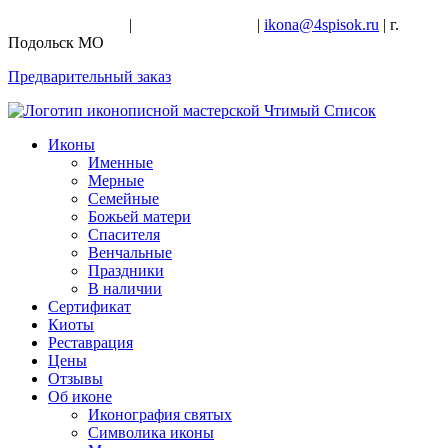
+7-926-728-47-22
|
+7-926-709-28-24
|
ikona@4spisok.ru
| г.
Подольск МО
Предварительный заказ
Иконы
Именные
Мерные
Семейные
Божьей матери
Спасителя
Венчальные
Праздники
В наличии
Сертификат
Киоты
Реставрация
Цены
Отзывы
Об иконе
Иконография святых
Символика иконы