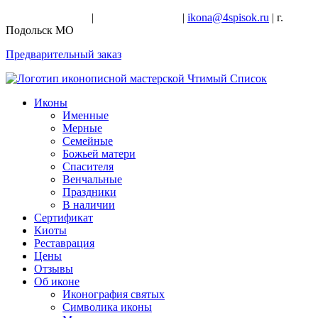
+7-926-728-47-22
|
+7-926-709-28-24
|
ikona@4spisok.ru
| г.
Подольск МО
Предварительный заказ
Иконы
Именные
Мерные
Семейные
Божьей матери
Спасителя
Венчальные
Праздники
В наличии
Сертификат
Киоты
Реставрация
Цены
Отзывы
Об иконе
Иконография святых
Символика иконы