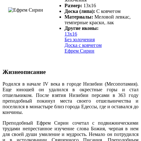
Размер:
13х16
Доска (липа):
С ковчегом
Материалы:
Меловой левкас,
темперные краски, лак
Другие иконы:
13х16
Без золочения
Доска с ковчегом
Ефрем Сирин
Жизнеописание
Родился в начале IV века в городе Низибии (Месопотамия).
Еще юношей он удалился в окрестные горы и стал
отшельником. После взятия Низибии персами в 363 году
преподобный покинул места своего отшельничества и
поселился в монастыре близ города Едессы, где и оставался до
кончины.
Преподобный Ефрем Сирин сочетал с подвижническими
трудами непрестанное изучение слова Божия, черпая в нем
для своей души умиление и мудрость. Немало он потрудился
и в истолковании Священного Писания. Преподобным