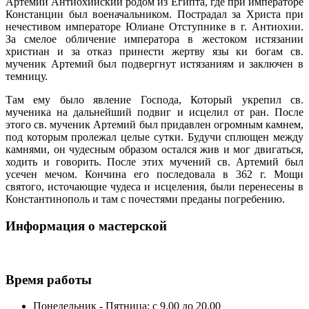
Артемий Антиохийский родом из Египта, где при императоре
Констанции был военачальником. Пострадал за Христа при
нечестивом императоре Юлиане Отступнике в г. Антиохии.
За смелое обличение императора в жестоком истязании
христиан и за отказ принести жертву язы ки богам св.
мученик Артемий был подвергнут истязаниям и заключен в
темницу.
Там ему было явление Господа, Который укрепил св.
мученика на дальнейший подвиг и исцелил от ран. После
этого св. мученик Артемий был придавлен огромным камнем,
под которым пролежал целые сутки. Будучи сплющен между
камнями, он чудесным образом остался жив и мог двигаться,
ходить и говорить. После этих мучений св. Артемий был
усечен мечом. Кончина его последовала в 362 г. Мощи
святого, источающие чудеса и исцеления, были перенесены в
Константинополь и там с почестями преданы погребению.
Информация о мастерской
Время работы
Понедельник - Пятница: с 9.00 до 20.00