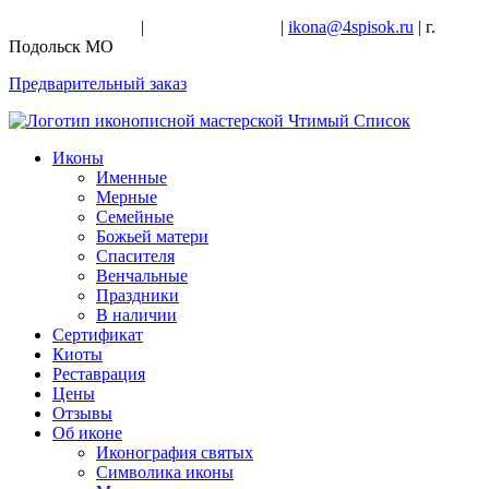
+7-926-728-47-22
|
+7-926-709-28-24
|
ikona@4spisok.ru
| г.
Подольск МО
Предварительный заказ
Иконы
Именные
Мерные
Семейные
Божьей матери
Спасителя
Венчальные
Праздники
В наличии
Сертификат
Киоты
Реставрация
Цены
Отзывы
Об иконе
Иконография святых
Символика иконы