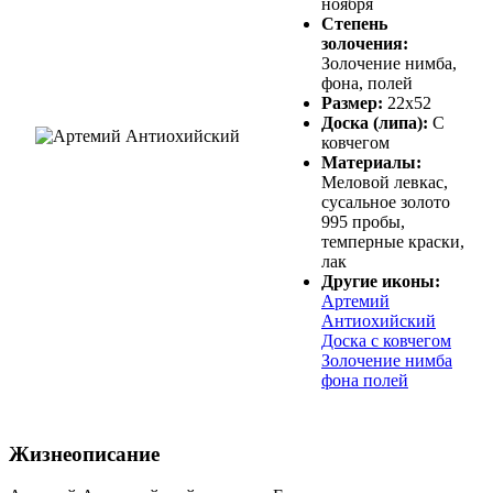
ноября
Степень
золочения:
Золочение нимба,
фона, полей
Размер:
22х52
Доска (липа):
С
ковчегом
Материалы:
Меловой левкас,
сусальное золото
995 пробы,
темперные краски,
лак
Другие иконы:
Артемий
Антиохийский
Доска с ковчегом
Золочение нимба
фона полей
Жизнеописание