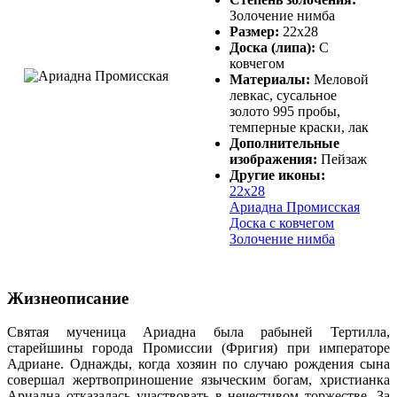
Золочение нимба
Размер:
22х28
Доска (липа):
С
ковчегом
Материалы:
Меловой
левкас, сусальное
золото 995 пробы,
темперные краски, лак
Дополнительные
изображения:
Пейзаж
Другие иконы:
22х28
Ариадна Промисская
Доска с ковчегом
Золочение нимба
Жизнеописание
Святая мученица Ариадна была рабыней Тертилла,
старейшины города Промиссии (Фригия) при императоре
Адриане. Однажды, когда хозяин по случаю рождения сына
совершал жертвоприношение языческим богам, христианка
Ариадна отказалась участвовать в нечестивом торжестве. За