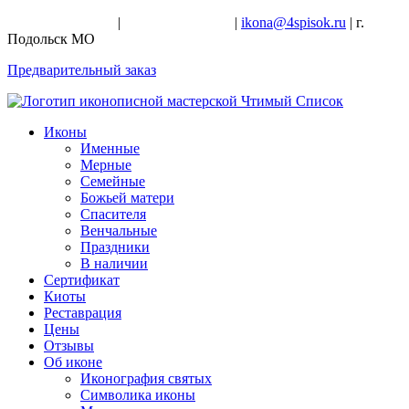
+7-926-728-47-22
|
+7-926-709-28-24
|
ikona@4spisok.ru
| г.
Подольск МО
Предварительный заказ
Иконы
Именные
Мерные
Семейные
Божьей матери
Спасителя
Венчальные
Праздники
В наличии
Сертификат
Киоты
Реставрация
Цены
Отзывы
Об иконе
Иконография святых
Символика иконы