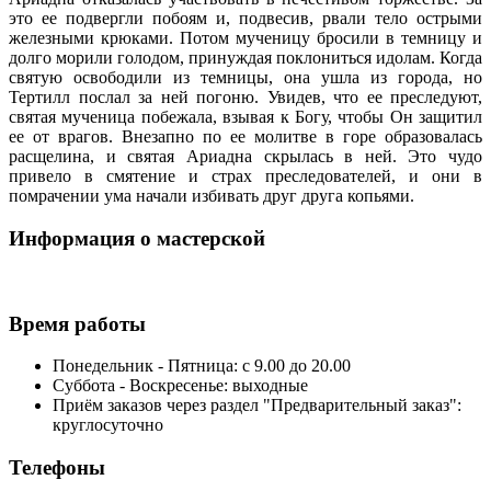
это ее подвергли побоям и, подвесив, рвали тело острыми
железными крюками. Потом мученицу бросили в темницу и
долго морили голодом, принуждая поклониться идолам. Когда
святую освободили из темницы, она ушла из города, но
Тертилл послал за ней погоню. Увидев, что ее преследуют,
святая мученица побежала, взывая к Богу, чтобы Он защитил
ее от врагов. Внезапно по ее молитве в горе образовалась
расщелина, и святая Ариадна скрылась в ней. Это чудо
привело в смятение и страх преследователей, и они в
помрачении ума начали избивать друг друга копьями.
Информация о мастерской
Время работы
Понедельник - Пятница: с 9.00 до 20.00
Суббота - Воскресенье: выходные
Приём заказов через раздел "Предварительный заказ":
круглосуточно
Телефоны