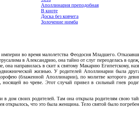
Аполлинария преподобная
В киоте
Доска без ковчега
Золочение нимба
 империи во время малолетства Феодосия Младшего. Отказавшис
усалима в Александрию, она тайно от слуг переоделась в одежду
ше, она направилась в скит к святому Макарию Египетскому, на
подвижнической жизнью. У родителей Аполлинарии была друга
рофею (блаженной Аполлинарии), по молитве которого девиц
 носящей во чреве. Этот случай привел в сильный гнев родит
 в дом своих родителей. Там она открыла родителям свою тайну,
фея открылось, что это была женщина. Тело святой было погребен