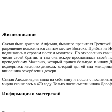
Жизнеописание
Святая была дочерью Анфемия, бывшего правителя Греческой
разрешение поклониться святым местам Востока. Прибыв из Иер
подвизалась в строгом посте и молитвах. По откровению свы
число своей братии, и там она вскоре прославилась своей 
преподобному Макарию, который привел больную к иноку До
подверглась насилию диавола, который дал ей вид женщины,
виновника оскорбления дочери.
Святая Аполлинария взяла на себя вину и пошла с посланными
мирно скончалась в 470 году. Только после смерти инока Доро
Информация о мастерской