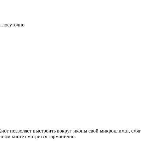
углосуточно
иот позволяет выстроить вокруг иконы свой микроклимат, смяг
анном киоте смотрится гармонично.