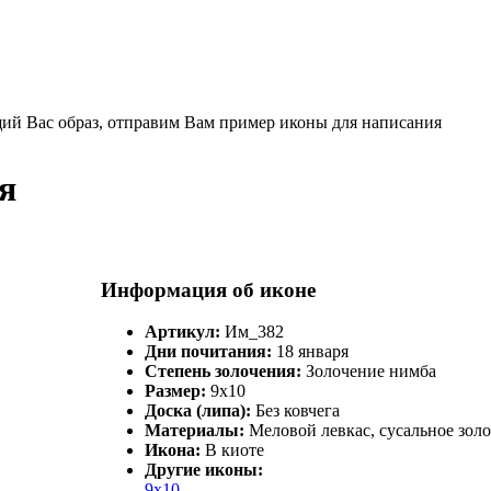
щий Вас образ, отправим Вам пример иконы для написания
я
Информация об иконе
Артикул:
Им_382
Дни почитания:
18 января
Степень золочения:
Золочение нимба
Размер:
9х10
Доска (липа):
Без ковчега
Материалы:
Меловой левкас, сусальное золо
Икона:
В киоте
Другие иконы:
9х10