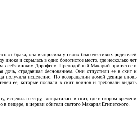
ь от брака, она выпросила у своих благочестивых родителей
 инока и скрылась в одно болотистое место, где несколько лет
звав себя иноком Дорофеем. Преподобный Макарий принял ее в
я дочь, страдавшая беснованием. Они отпустили ее в скит к
а получила исцеление. По возвращении домой девица вновь
елей ее, которые послали в скит воинов и требовали выдать
 исцелила сестру, возвратилась в скит, где в скором времени
о в пещере, в церкви обители святого Макария Египетского.