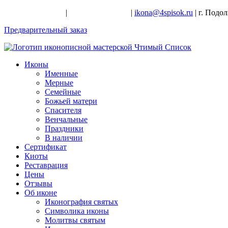
+7-926-728-47-22
|
+7-926-709-28-24
|
ikona@4spisok.ru
| г. Подо
Предварительный заказ
Иконы
Именные
Мерные
Семейные
Божьей матери
Спасителя
Венчальные
Праздники
В наличии
Сертификат
Киоты
Реставрация
Цены
Отзывы
Об иконе
Иконография святых
Символика иконы
Молитвы святым