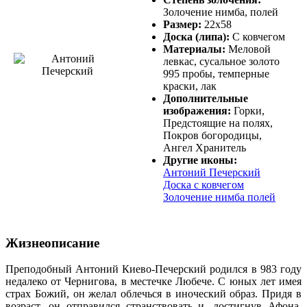
Золочение нимба, полей
Размер:
22х58
Доска (липа):
С ковчегом
Материалы:
Меловой
левкас, сусальное золото
995 пробы, темперные
краски, лак
Дополнительные
изображения:
Горки,
Предстоящие на полях,
Покров богородицы,
Ангел Хранитель
Другие иконы:
Антоний Печерский
Доска с ковчегом
Золочение нимба полей
Жизнеописание
Преподобный Антоний Киево-Печерский родился в 983 году
недалеко от Чернигова, в местечке Любече. С юных лет имея
страх Божий, он желал облечься в иноческий образ. Придя в
возраст, он отправился странствовать и, достигнув Афона,