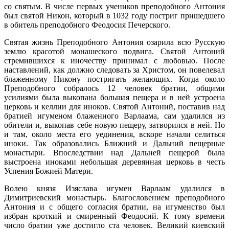
со святым. В числе первых учеников преподобного Антония
был святой Никон, который в 1032 году постриг пришедшего
в обитель преподобного Феодосия Печерского.
Святая жизнь Преподобного Антония озарила всю Русскую
землю красотой монашеского подвига. Святой Антоний
стремившихся к иночеству принимал с любовью. После
наставлений, как должно следовать за Христом, он повелевал
блаженному Никону постригать желающих. Когда около
Преподобного собралось 12 человек братии, общими
усилиями была выкопана большая пещера и в ней устроена
церковь и келлии для иноков. Святой Антоний, поставив над
братией игуменом блаженного Варлаама, сам удалился из
обители и, выкопав себе новую пещеру, затворился в ней. Но
и там, около места его уединения, вскоре начали селиться
иноки. Так образовались Ближний и Дальний пещерные
монастыри. Впоследствии над Дальней пещерой была
выстроена иноками небольшая деревянная церковь в честь
Успения Божией Матери.
Волею князя Изяслава игумен Варлаам удалился в
Димитриевский монастырь. Благословением преподобного
Антония и с общего согласия братии, на игуменство был
избран кроткий и смиренный Феодосий. К тому времени
число братии уже достигло ста человек. Великий киевский