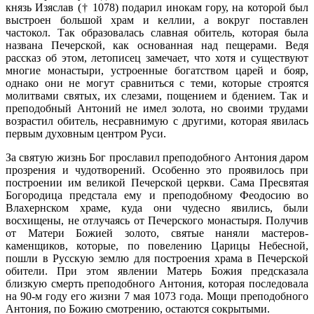
князь Изяслав († 1078) подарил инокам гору, на которой был
выстроен большой храм и келлии, а вокруг поставлен
частокол. Так образовалась славная обитель, которая была
названа Печерской, как основанная над пещерами. Ведя
рассказ об этом, летописец замечает, что хотя и существуют
многие монастыри, устроенные богатством царей и бояр,
однако они не могут сравниться с теми, которые строятся
молитвами святых, их слезами, пощением и бдением. Так и
преподобный Антоний не имел золота, но своими трудами
возрастил обитель, несравнимую с другими, которая явилась
первым духовным центром Руси.
За святую жизнь Бог прославил преподобного Антония даром
прозрения и чудотворений. Особенно это проявилось при
построении им великой Печерской церкви. Сама Пресвятая
Богородица предстала ему и преподобному Феодосию во
Влахернском храме, куда они чудесно явились, были
восхищены, не отлучаясь от Печерского монастыря. Получив
от Матери Божией золото, святые наняли мастеров-
каменщиков, которые, по повелению Царицы Небесной,
пошли в Русскую землю для построения храма в Печерской
обители. При этом явлении Матерь Божия предсказала
близкую смерть преподобного Антония, которая последовала
на 90-м году его жизни 7 мая 1073 года. Мощи преподобного
Антония, по Божию смотрению, остаются сокрытыми.