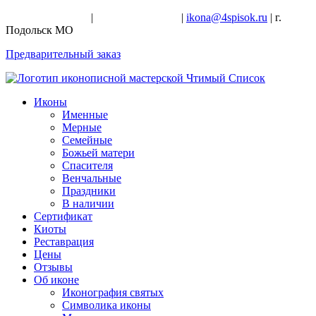
+7-926-728-47-22
|
+7-926-709-28-24
|
ikona@4spisok.ru
| г.
Подольск МО
Предварительный заказ
Иконы
Именные
Мерные
Семейные
Божьей матери
Спасителя
Венчальные
Праздники
В наличии
Сертификат
Киоты
Реставрация
Цены
Отзывы
Об иконе
Иконография святых
Символика иконы