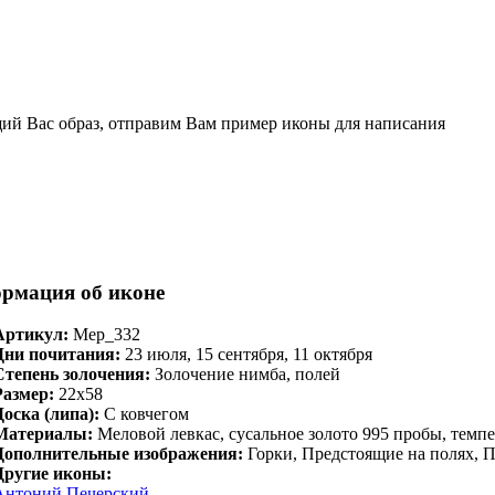
щий Вас образ, отправим Вам пример иконы для написания
рмация об иконе
Артикул:
Мер_332
Дни почитания:
23 июля, 15 сентября, 11 октября
Степень золочения:
Золочение нимба, полей
Размер:
22х58
Доска (липа):
С ковчегом
Материалы:
Меловой левкас, сусальное золото 995 пробы, темпе
Дополнительные изображения:
Горки, Предстоящие на полях, 
Другие иконы:
Антоний Печерский