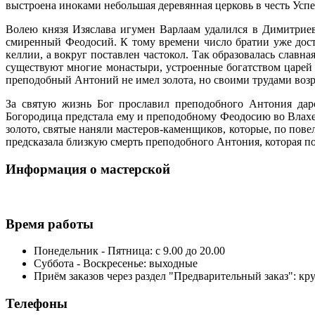
выстроена иноками небольшая деревянная церковь в честь Усп
Волею князя Изяслава игумен Варлаам удалился в Димитриев
смиренный Феодосий. К тому времени число братии уже дости
келлии, а вокруг поставлен частокол. Так образовалась славна
существуют многие монастыри, устроенные богатством царей и
преподобный Антоний не имел золота, но своими трудами возр
За святую жизнь Бог прославил преподобного Антония дар
Богородица предстала ему и преподобному Феодосию во Влахе
золото, святые наняли мастеров-каменщиков, которые, по по
предсказала близкую смерть преподобного Антония, которая п
Информация о мастерской
Время работы
Понедельник - Пятница: с 9.00 до 20.00
Суббота - Воскресенье: выходные
Приём заказов через раздел "Предварительный заказ": кр
Телефоны