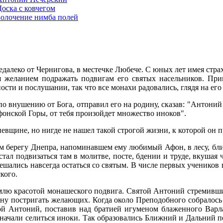
Доска с ковчегом
Золочение нимба полей
леко от Чернигова, в местечке Любече. С юных лет имея страх 
ся желанием подражать подвигам его святых насельников. При
ости и послушании, так что все монахи радовались, глядя на его
 внушению от Бога, отправил его на родину, сказав: "Антоний!
фонской Горы, от тебя произойдет множество иноков".
евщине, но нигде не нашел такой строгой жизни, к которой он 
м берегу Днепра, напоминавшем ему любимый Афон, в лесу, бли
ал подвизаться там в молитве, посте, бдении и труде, вкушая ч
решались навсегда остаться со святым. В числе первых учеников
кого.
млю красотой монашеского подвига. Святой Антоний стремивших
ону постригать желающих. Когда около Преподобного собралось
ой Антоний, поставив над братией игуменом блаженного Варла
оре начали селиться иноки. Так образовались Ближний и Дальни