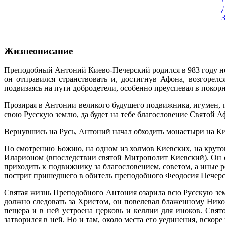
Жизнеописание
Преподобный Антоний Киево-Печерский родился в 983 году неда
он отправился странствовать и, достигнув Афона, возгорел
подвизаясь на пути добродетели, особенно преуспевал в покорн
Прозирая в Антонии великого будущего подвижника, игумен, по
свою Русскую землю, да будет на тебе благословение Святой А
Вернувшись на Русь, Антоний начал обходить монастыри на Ки
По смотрению Божию, на одном из холмов Киевских, на круто
Иларионом (впоследствии святой Митрополит Киевский). Он ст
приходить к подвижнику за благословением, советом, а иные 
постриг пришедшего в обитель преподобного Феодосия Печерс
Святая жизнь Преподобного Антония озарила всю Русскую зе
должно следовать за Христом, он повелевал блаженному Ник
пещера и в ней устроена церковь и келлии для иноков. Свят
затворился в ней. Но и там, около места его уединения, вск