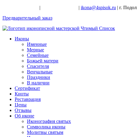
+7-926-728-47-22
|
+7-926-709-28-24
|
ikona@4spisok.ru
| г. Подо
Предварительный заказ
Иконы
Именные
Мерные
Семейные
Божьей матери
Спасителя
Венчальные
Праздники
В наличии
Сертификат
Киоты
Реставрация
Цены
Отзывы
Об иконе
Иконография святых
Символика иконы
Молитвы святым