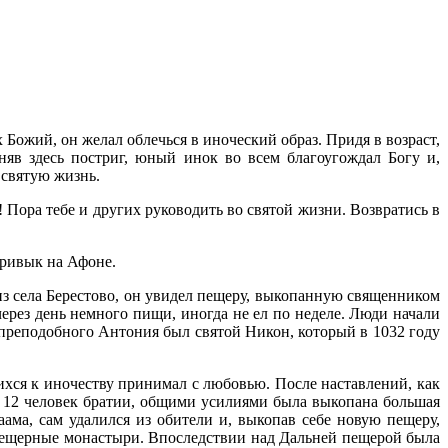
Божий, он желал облечься в иноческий образ. Придя в возраст,
няв здесь постриг, юный инок во всем благоугождал Богу и,
 святую жизнь.
 Пора тебе и других руководить во святой жизни. Возвратись в
привык на Афоне.
з села Берестово, он увидел пещеру, выкопанную священником
ерез день немного пищи, иногда не ел по неделе. Люди начали
 преподобного Антония был святой Никон, который в 1032 году
ся к иночеству принимал с любовью. После наставлений, как
 12 человек братии, общими усилиями была выкопана большая
ама, сам удалился из обители и, выкопав себе новую пещеру,
й пещерные монастыри. Впоследствии над Дальней пещерой была