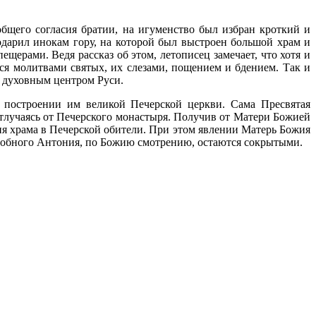
бщего согласия братии, на игуменство был избран кроткий и
одарил инокам гору, на которой был выстроен большой храм и
ещерами. Ведя рассказ об этом, летописец замечает, что хотя и
тся молитвами святых, их слезами, пощением и бдением. Так и
м духовным центром Руси.
 построении им великой Печерской церкви. Сама Пресвятая
тлучаясь от Печерского монастыря. Получив от Матери Божией
я храма в Печерской обители. При этом явлении Матерь Божия
подобного Антония, по Божию смотрению, остаются сокрытыми.