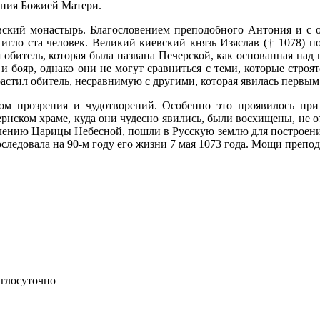
ения Божией Матери.
ский монастырь. Благословением преподобного Антония и с о
гло ста человек. Великий киевский князь Изяслав († 1078) п
я обитель, которая была названа Печерской, как основанная над п
 бояр, однако они не могут сравниться с теми, которые строя
астил обитель, несравнимую с другими, которая явилась первы
ом прозрения и чудотворений. Особенно это проявилось при
рнском храме, куда они чудесно явились, были восхищены, не о
велению Царицы Небесной, пошли в Русскую землю для построени
оследовала на 90-м году его жизни 7 мая 1073 года. Мощи пре
углосуточно