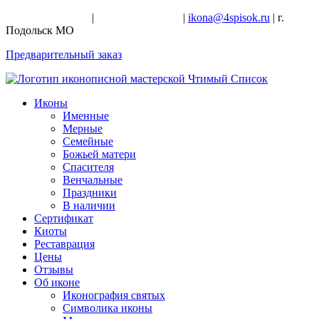
+7-926-728-47-22
|
+7-926-709-28-24
|
ikona@4spisok.ru
| г.
Подольск МО
Предварительный заказ
Иконы
Именные
Мерные
Семейные
Божьей матери
Спасителя
Венчальные
Праздники
В наличии
Сертификат
Киоты
Реставрация
Цены
Отзывы
Об иконе
Иконография святых
Символика иконы