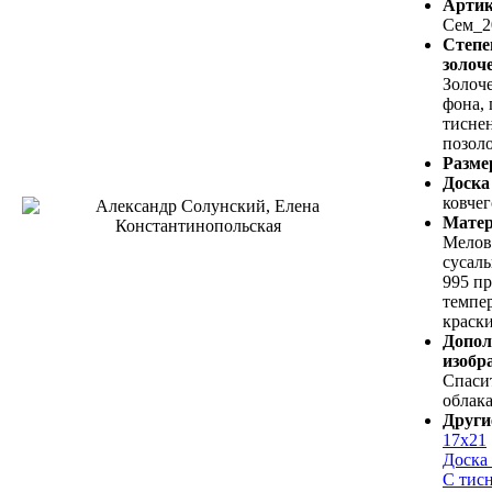
Артик
Сем_2
Степе
золоч
Золоч
фона, 
тисне
позоло
Разме
Доска
ковче
Мате
Мелов
сусаль
995 п
темпе
краски
Допол
изобр
Спаси
облак
Други
17х21
Доска 
С тис