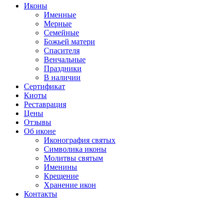
Иконы
Именные
Мерные
Семейные
Божьей матери
Спасителя
Венчальные
Праздники
В наличии
Сертификат
Киоты
Реставрация
Цены
Отзывы
Об иконе
Иконография святых
Символика иконы
Молитвы святым
Именины
Крещение
Хранение икон
Контакты