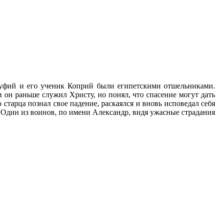
уфий и его ученик Коприй были египетскими отшельниками.
 и он раньше служил Христу, но понял, что спасение могут дать
тарца познал свое падение, раскаялся и вновь исповедал себя
 Один из воинов, по имени Александр, видя ужасные страдания