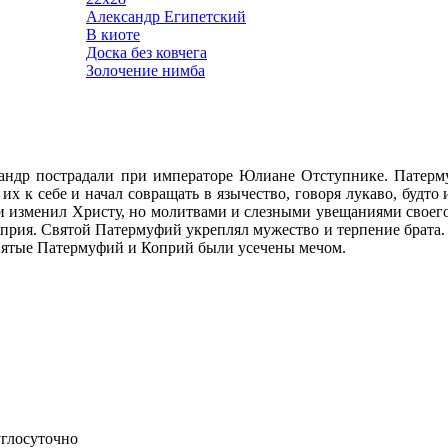
Александр Египетский
В киоте
Доска без ковчега
Золочение нимба
ндр пострадали при императоре Юлиане Отступнике. Патерм
их к себе и начал совращать в язычество, говоря лукаво, будто
и изменил Христу, но молитвами и слезными увещаниями своего с
оприя. Святой Патермуфий укреплял мужество и терпение брата.
вятые Патермуфий и Коприй были усечены мечом.
углосуточно