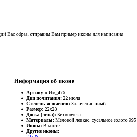
щий Вас образ, отправим Вам пример иконы для написания
Информация об иконе
Артикул:
Им_476
Дни почитания:
22 июля
Степень золочения:
Золочение нимба
Размер:
22х28
Доска (липа):
Без ковчега
Материалы:
Меловой левкас, сусальное золото 995
Икона:
В киоте
Другие иконы:
22х28