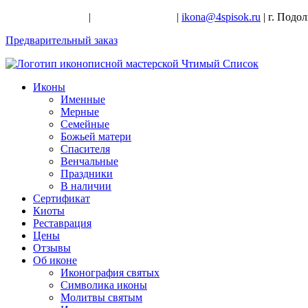
+7-926-728-47-22
|
+7-926-709-28-24
|
ikona@4spisok.ru
| г. Подо
Предварительный заказ
Иконы
Именные
Мерные
Семейные
Божьей матери
Спасителя
Венчальные
Праздники
В наличии
Сертификат
Киоты
Реставрация
Цены
Отзывы
Об иконе
Иконография святых
Символика иконы
Молитвы святым