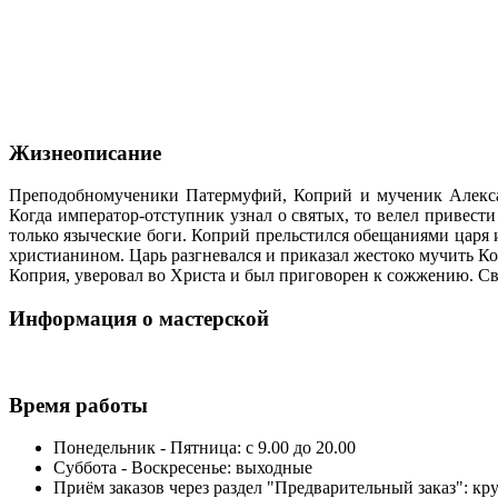
Жизнеописание
Преподобномученики Патермуфий, Коприй и мученик Алекса
Когда император-отступник узнал о святых, то велел привести 
только языческие боги. Коприй прельстился обещаниями царя 
христианином. Царь разгневался и приказал жестоко мучить К
Коприя, уверовал во Христа и был приговорен к сожжению. С
Информация о мастерской
Время работы
Понедельник - Пятница: с 9.00 до 20.00
Суббота - Воскресенье: выходные
Приём заказов через раздел "Предварительный заказ": кр