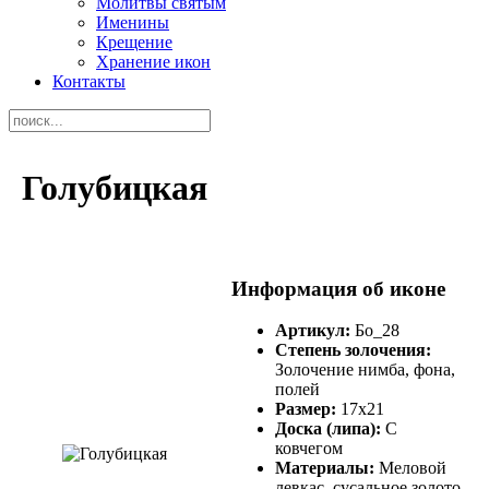
Молитвы святым
Именины
Крещение
Хранение икон
Контакты
Голубицкая
Информация об иконе
Артикул:
Бо_28
Степень золочения:
Золочение нимба, фона,
полей
Размер:
17х21
Доска (липа):
С
ковчегом
Материалы:
Меловой
левкас, сусальное золото