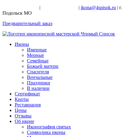
+7-926-728-47-22
|
+7-926-709-28-24
|
ikona@4spisok.ru
| г.
Подольск МО
Предварительный заказ
Иконы
Именные
Мерные
Семейные
Божьей матери
Спасителя
Венчальные
Праздники
В наличии
Сертификат
Киоты
Реставрация
Цены
Отзывы
Об иконе
Иконография святых
Символика иконы