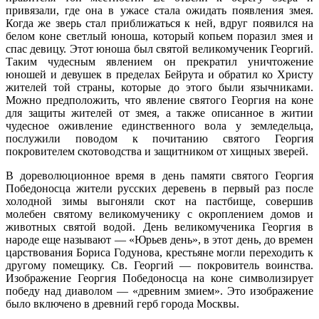
привязали, где она в ужасе стала ожидать появления змея.
Когда же зверь стал приближаться к ней, вдруг появился на
белом коне светлый юноша, который копьем поразил змея и
спас девицу. Этот юноша был святой великомученик Георгий.
Таким чудесным явлением он прекратил уничтожение
юношей и девушек в пределах Бейрута и обратил ко Христу
жителей той страны, которые до этого были язычниками.
Можно предположить, что явление святого Георгия на коне
для защиты жителей от змея, а также описанное в житии
чудесное оживление единственного вола у земледельца,
послужили поводом к почитанию святого Георгия
покровителем скотоводства и защитником от хищных зверей.
В дореволюционное время в день памяти святого Георгия
Победоносца жители русских деревень в первый раз после
холодной зимы выгоняли скот на пастбище, совершив
молебен святому великомученику с окроплением домов и
животных святой водой. День великомученика Георгия в
народе еще называют — «Юрьев день», в этот день, до времен
царствования Бориса Годунова, крестьяне могли переходить к
другому помещику. Св. Георгий — покровитель воинства.
Изображение Георгия Победоносца на коне символизирует
победу над диаволом — «древним змием». Это изображение
было включено в древний герб города Москвы.