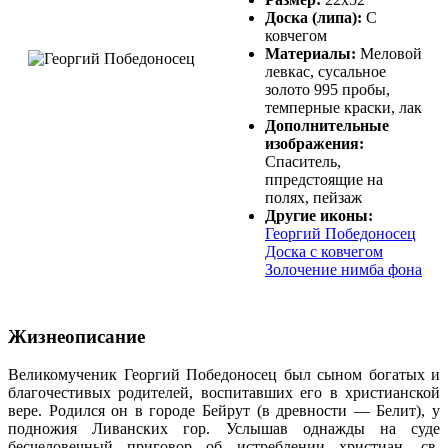
Доска (липа):
С
ковчегом
Материалы:
Меловой
левкас, сусальное
золото 995 пробы,
темперные краски, лак
Дополнительные
изображения:
Спаситель,
ппредстоящие на
полях, пейзаж
Другие иконы:
Георгий Победоносец
Доска с ковчегом
Золочение нимба фона
Жизнеописание
Великомученик Георгий Победоносец был сыном богатых и
благочестивых родителей, воспитавших его в христианской
вере. Родился он в городе Бейрут (в древности — Белит), у
подножия Ливанских гор. Услышав однажды на суде
бесчеловечный приговор об истреблении христиан, св.