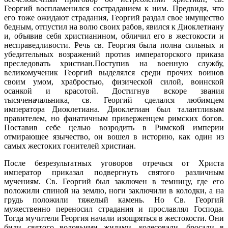
Георгий воспламенился состраданием к ним. Предвидя, что
его тоже ожидают страдания, Георгий раздал свое имущество
бедным, отпустил на волю своих рабов, явился к Диоклетиану
и, объявив себя христианином, обличил его в жестокости и
несправедливости. Речь св. Георгия была полна сильных и
убедительных возражений против императорского приказа
преследовать христиан.Поступив на военную службу,
великомученик Георгий выделялся среди прочих воинов
своим умом, храбростью, физической силой, воинской
осанкой и красотой. Достигнув вскоре звания
тысяченачальника, св. Георгий сделался любимцем
императора Диоклетиана. Диоклетиан был талантливым
правителем, но фанатичным приверженцем римских богов.
Поставив себе целью возродить в Римской империи
отмирающее язычество, он вошел в историю, как один из
самых жестоких гонителей христиан.
После безрезультатных уговоров отречься от Христа
император приказал подвергнуть святого различным
мучениям. Св. Георгий был заключен в темницу, где его
положили спиной на землю, ноги заключили в колодки, а на
грудь положили тяжелый камень. Но Св. Георгий
мужественно переносил страдания и прославлял Господа.
Тогда мучители Георгия начали изощряться в жестокости. Они
били святого воловьими жилами, колесовали, бросали в