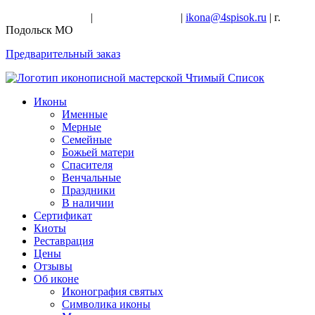
+7-926-728-47-22
|
+7-926-709-28-24
|
ikona@4spisok.ru
| г.
Подольск МО
Предварительный заказ
Иконы
Именные
Мерные
Семейные
Божьей матери
Спасителя
Венчальные
Праздники
В наличии
Сертификат
Киоты
Реставрация
Цены
Отзывы
Об иконе
Иконография святых
Символика иконы