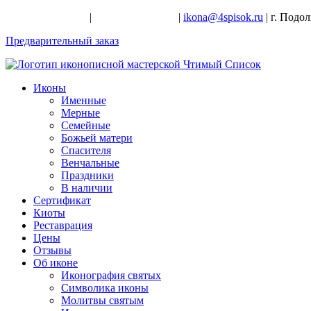
+7-926-728-47-22
|
+7-926-709-28-24
|
ikona@4spisok.ru
| г. Подо
Предварительный заказ
Иконы
Именные
Мерные
Семейные
Божьей матери
Спасителя
Венчальные
Праздники
В наличии
Сертификат
Киоты
Реставрация
Цены
Отзывы
Об иконе
Иконография святых
Символика иконы
Молитвы святым