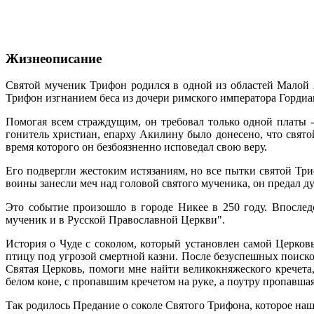
Жизнеописание
Святой мученик Трифон родился в одной из областей Малой 
Трифон изгнанием беса из дочери римского императора Гордиа
Помогая всем страждущим, он требовал только одной платы -
гонитель христиан, епарху Акилину было донесено, что свят
время которого он безбоязненно исповедал свою веру.
Его подвергли жестоким истязаниям, но все пытки святой Три
воины занесли меч над головой святого мученика, он предал д
Это событие произошло в городе Никее в 250 году. Впосле
мученик и в Русской Православной Церкви".
История о Чуде с соколом, который установлен самой Церков
птицу под угрозой смертной казни. После безуспешных поиско
Святая Церковь, помоги мне найти великокняжеского кречета,
белом коне, с пропавшим кречетом на руке, а поутру пропавшая
Так родилось Предание о соколе Святого Трифона, которое наш