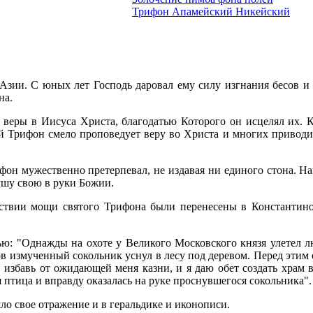
Трифон Апамейский Никейский
Азии. С юных лет Господь даровал ему силу изгнания бесов и 
на.
 веры в Иисуса Христа, благодатью Которого он исцелял их. 
ой Трифон смело проповедует веру во Христа и многих приводи
фон мужественно претерпевал, не издавая ни единого стона. На
ушу свою в руки Божии.
дствии мощи святого Трифона были перенесены в Константиноп
ью: "Однажды на охоте у Великого Московского князя улетел л
в измученный сокольник уснул в лесу под деревом. Перед этим 
 избавь от ожидающей меня казни, и я даю обет создать храм 
 птица и вправду оказалась на руке проснувшегося сокольника".
ло свое отражение и в геральдике и иконописи.