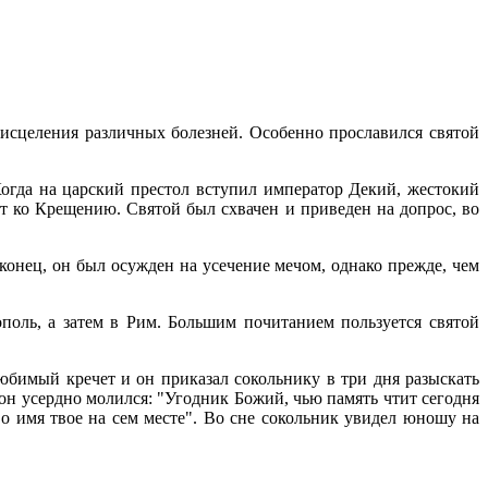
исцеления различных болезней. Особенно прославился святой
Когда на царский престол вступил император Декий, жестокий
т ко Крещению. Святой был схвачен и приведен на допрос, во
конец, он был осужден на усечение мечом, однако прежде, чем
оль, а затем в Рим. Большим почитанием пользуется святой
юбимый кречет и он приказал сокольнику в три дня разыскать
он усердно молился: "Угодник Божий, чью память чтит сегодня
во имя твое на сем месте". Во сне сокольник увидел юношу на