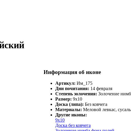
йский
Информация об иконе
Артикул:
Им_175
Дни почитания:
14 февраля
Степень золочения:
Золочение нимб
Размер:
9х10
Доска (липа):
Без ковчега
Материалы:
Меловой левкас, сусаль
Другие иконы:
9х10
Доска без ковчега
Золочение нимба фона полей