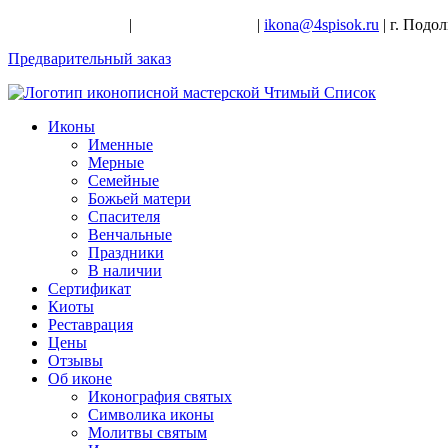
+7-926-728-47-22
|
+7-926-709-28-24
|
ikona@4spisok.ru
| г. Подо
Предварительный заказ
Иконы
Именные
Мерные
Семейные
Божьей матери
Спасителя
Венчальные
Праздники
В наличии
Сертификат
Киоты
Реставрация
Цены
Отзывы
Об иконе
Иконография святых
Символика иконы
Молитвы святым