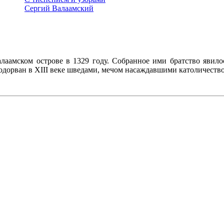
Сергий Валаамский
аамском острове в 1329 году. Собранное ими братство явилос
подорван в XIII веке шведами, мечом насаждавшими католичеств