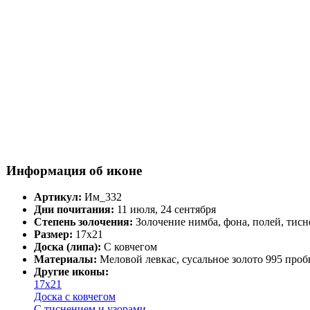
Информация об иконе
Артикул:
Им_332
Дни почитания:
11 июля, 24 сентября
Степень золочения:
Золочение нимба, фона, полей, тисн
Размер:
17х21
Доска (липа):
С ковчегом
Материалы:
Меловой левкас, сусальное золото 995 проб
Другие иконы:
17х21
Доска с ковчегом
С тиснением и узорами