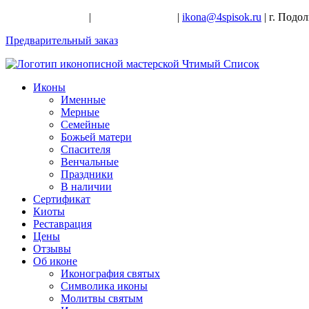
+7-926-728-47-22
|
+7-926-709-28-24
|
ikona@4spisok.ru
| г. Подо
Предварительный заказ
Иконы
Именные
Мерные
Семейные
Божьей матери
Спасителя
Венчальные
Праздники
В наличии
Сертификат
Киоты
Реставрация
Цены
Отзывы
Об иконе
Иконография святых
Символика иконы
Молитвы святым