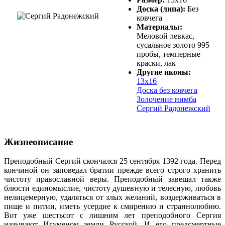
Доска (липа):
Без
ковчега
Материалы:
Меловой левкас,
сусальное золото 995
пробы, темперные
краски, лак
Другие иконы:
13х16
Доска без ковчега
Золочение нимба
Сергий Радонежский
Жизнеописание
Преподобный Сергий скончался 25 сентября 1392 года. Перед
кончиной он заповедал братии прежде всего строго хранить
чистоту православной веры. Преподобный завещал также
блюсти единомыслие, чистоту душевную и телесную, любовь
нелицемерную, удаляться от злых желаний, воздерживаться в
пище и питии, иметь усердие к смирению и страннолюбию.
Вот уже шестьсот с лишним лет преподобного Сергия
называют Игуменом земли Русской. И его предсмертные