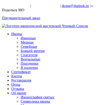
+7-926-728-47-22
|
+7-926-709-28-24
|
ikona@4spisok.ru
| г.
Подольск МО
Предварительный заказ
Иконы
Именные
Мерные
Семейные
Божьей матери
Спасителя
Венчальные
Праздники
В наличии
Сертификат
Киоты
Реставрация
Цены
Отзывы
Об иконе
Иконография святых
Символика иконы