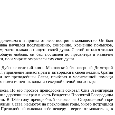
донежского и принял от него постриг в монашество. Он был
авва научился послушанию, смирению, хранению помыслов,
; часто плакал о нищете своей души. Святой питался только
общую любовь; он был поставлен во пресвитера и назначен
и, но и миряне открывали ему свои души.
е Дубенке великий князь Московский благоверный Димитрий
л управление монастырем и затворился в своей келлии, братия
ти лет преподобный Савва, прибегая к молитвенной помощи
ю извел источник воды за северной стеной монастыря.
ком. По его просьбе преподобный основал близ Звенигорода
оил деревянный храм в честь Рождества Пресвятой Богородицы
ни. В 1399 году преподобный основал на Сторожевской горе
бный Савва, несмотря на преклонные годы, много потрудился
. Преподобный выкопал себе пещеру в версте от монастыря, в