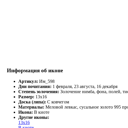
Информация об иконе
Артикул:
Им_598
Дни почитания:
1 февраля, 23 августа, 16 декабря
Степень золочения:
Золочение нимба, фона, полей, ти
Размер:
13х16
Доска (липа):
С ковчегом
Материалы:
Меловой левкас, сусальное золото 995 пр
Икона:
В киоте
Другие иконы:
13х16
В киоте