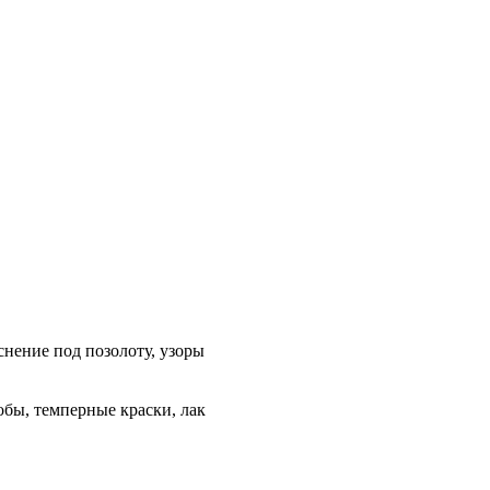
снение под позолоту, узоры
обы, темперные краски, лак