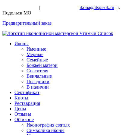
+7-926-728-47-22
|
+7-926-709-28-24
|
ikona@4spisok.ru
| г.
Подольск МО
Предварительный заказ
Иконы
Именные
Мерные
Семейные
Божьей матери
Спасителя
Венчальные
Праздники
В наличии
Сертификат
Киоты
Реставрация
Цены
Отзывы
Об иконе
Иконография святых
Символика иконы