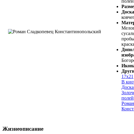
полей
Разм
Доска
ковче
Мате
Мелов
сусал
пробы
краск
Допо
изобр
Богор
Икон
Други
17х21
В кио
Доска
Золоч
полей
Роман
Конст
Жизнеописание