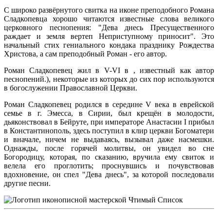
С широко развёрнутого свитка на иконе преподобного Романа
Сладкопевца хорошо читаются известные слова великого
церковного песнопения: "Дева днесь Пресущественного
раждает и земля вертеп Неприступному приносит". Это
начальный стих гениального кондака празднику Рождества
Христова, а сам преподобный Роман - его автор.
Роман Сладкопевец жил в V-VI в , известный как автор
песнопений.), некоторые из которых до сих пор используются
в богослужении Православной Церкви.
Роман Сладкопевец родился в середине V века в еврейской
семье в г. Эмесса, в Сирии, был крещён в молодости,
дьяконствовал в Бейруте, при императоре Анастасии I прибыл
в Константинополь, здесь поступил в клир церкви Богоматери
и вначале, ничем не выдаваясь, вызывал даже насмешки.
Однажды, после горячей молитвы, он увидел во сне
Богородицу, которая, по сказанию, вручила ему свиток и
велела его проглотить; проснувшись и почувствовав
вдохновение, он спел "Дева днесь", за которой последовали
другие песни.