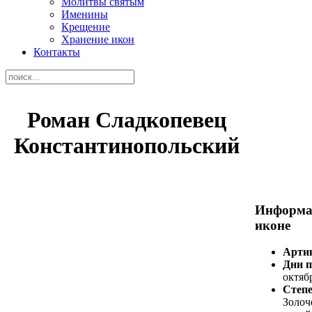
Молитвы святым
Именины
Крещение
Хранение икон
Контакты
Роман Сладкопевец
Константинопольский
Информа
иконе
Арти
Дни 
октяб
Степе
Золоч