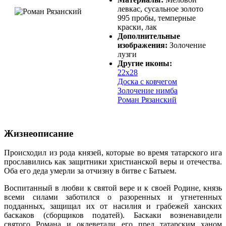
левкас, сусальное золото
995 пробы, темперные
краски, лак
Дополнительные
изображения:
Золочение
лузги
Другие иконы:
22х28
Доска с ковчегом
Золочение нимба
Роман Рязанский
Жизнеописание
Происходил из рода князей, которые во время татарского ига
прославились как защитники христианской веры и отечества.
Оба его деда умерли за отчизну в битве с Батыем.
Воспитанный в любви к святой вере и к своей Родине, князь
всеми силами заботился о разоренных и угнетенных
подданных, защищал их от насилия и грабежей ханских
баскаков (сборщиков податей). Баскаки возненавидели
святого Романа и оклеветали его пред татарским ханом