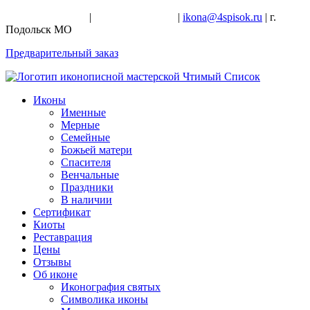
+7-926-728-47-22
|
+7-926-709-28-24
|
ikona@4spisok.ru
| г.
Подольск МО
Предварительный заказ
Иконы
Именные
Мерные
Семейные
Божьей матери
Спасителя
Венчальные
Праздники
В наличии
Сертификат
Киоты
Реставрация
Цены
Отзывы
Об иконе
Иконография святых
Символика иконы