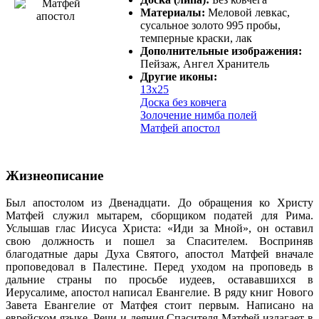
Материалы:
Меловой левкас,
сусальное золото 995 пробы,
темперные краски, лак
Дополнительные изображения:
Пейзаж, Ангел Хранитель
Другие иконы:
13х25
Доска без ковчега
Золочение нимба полей
Матфей апостол
Жизнеописание
Был апостолом из Двенадцати. До обращения ко Христу
Матфей служил мытарем, сборщиком податей для Рима.
Услышав глас Иисуса Христа: «Иди за Мной», он оставил
свою должность и пошел за Спасителем. Восприняв
благодатные дары Духа Святого, апостол Матфей вначале
проповедовал в Палестине. Перед уходом на проповедь в
дальние страны по просьбе иудеев, остававшихся в
Иерусалиме, апостол написал Евангелие. В ряду книг Нового
Завета Евангелие от Матфея стоит первым. Написано на
еврейском языке. Речи и деяния Спасителя Матфей излагает в