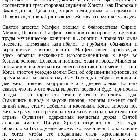
соответствии трем сторонам служения Христа: как Пророка и
Законодателя, Царя над миром невидимым и видимым и
Первосвященника, Приносящего Жертву за грехи всех людей.
Святой апостол Матфей обошел с благовестием Сирию,
Мидию, Персию и Парфию, закончив свои проповеднические
труды мученической кончиной в Эфиопии. Страна эта была
населена племенами каннибалов с грубыми обычаями и
верованиями. Святой апостол Матфей своей проповедью
здесь обратил нескольких идолопоклонников к вере во
Христа, основал Церковь и построил храм в городе Мирмены,
поставил в ней епископом своего спутника по имени Платон.
Когда апостол усердно молил Бога об обращении эфиопов, во
время молитвы явился ему Сам Господь в образе юноши и,
дав жезл, повелел водрузить его у дверей храма. Господь
сказал, что из этого жезла вырастет дерево и будет приносить
плоды, а от корня его будет истекать источник воды.
Омывшись в воде и вкусив плодов, эфиопы изменят свой
дикий нрав, станут добрыми и кроткими. Когда апостол нес
жезл к храму, то встретил на пути жену и сына правителя этой
страны Фулвиана. одержимых нечистым духом. Святой
апостол именем Иисуса Христа исцелил их. Это чудо
обратило ко Господу еще множество язычников. Но властелин
не хотел, чтобы его подданные стали христианами и
перестали поклоняться языческим богам. Он обвинил