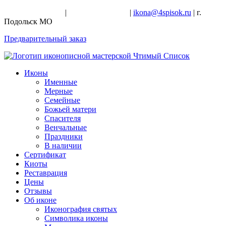
+7-926-728-47-22
|
+7-926-709-28-24
|
ikona@4spisok.ru
| г.
Подольск МО
Предварительный заказ
Иконы
Именные
Мерные
Семейные
Божьей матери
Спасителя
Венчальные
Праздники
В наличии
Сертификат
Киоты
Реставрация
Цены
Отзывы
Об иконе
Иконография святых
Символика иконы