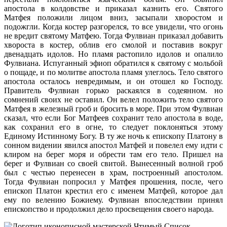
апостола в колдовстве и приказал казнить его. Святого
Матфея положили лицом вниз, засыпали хворостом и
подожгли. Когда костер разгорелся, то все увидели, что огонь
не вредит святому Матфею. Тогда Фулвиан приказал добавить
хвороста в костер, облив его смолой и поставив вокруг
двенадцать идолов. Но пламя растопило идолов и опалило
Фулвиана. Испуганный эфиоп обратился к святому с мольбой
о пощаде, и по молитве апостола пламя улеглось. Тело святого
апостола осталось невредимым, и он отошел ко Господу.
Правитель Фулвиан горько раскаялся в содеянном. но
сомнений своих не оставил. Он велел положить тело святого
Матфея в железный гроб и бросить в море. При этом Фулвиан
сказал, что если Бог Матфеев сохранит тело апостола в воде,
как сохранил его в огне, то следует поклоняться этому
Единому Истинному Богу. В ту же ночь к епископу Платону в
сонном видении явился апостол Матфей и повелел ему идти с
клиром на берег моря и обрести там его тело. Пришел на
берег и Фулвиан со своей свитой. Вынесенный волной гроб
был с честью перенесен в храм, построенный апостолом.
Тогда Фулвиан попросил у Матфея прошения, после, чего
епископ Платон крестил его с именем Матфей, которое дал
ему по велению Божиему. Фулвиан впоследствии принял
епископство и продолжил дело просвещения своего народа.