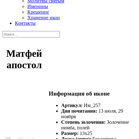
Молитвы святым
Именины
Крещение
Хранение икон
Контакты
Матфей
апостол
Информация об иконе
Артикул:
Им_257
Дни почитания:
13 июля, 29
ноября
Степень золочения:
Золочение
нимба, полей
Размер:
13х25
Доска (липа):
Без ковчега