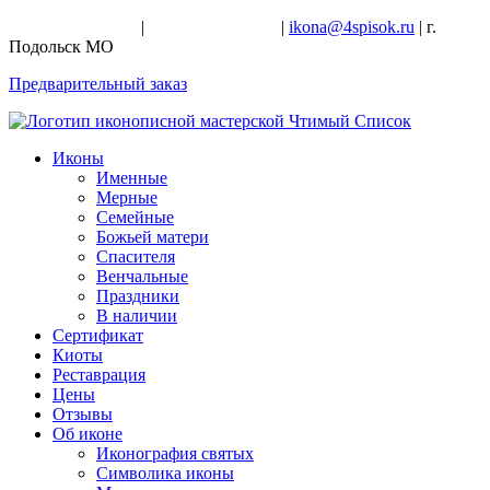
+7-926-728-47-22
|
+7-926-709-28-24
|
ikona@4spisok.ru
| г.
Подольск МО
Предварительный заказ
Иконы
Именные
Мерные
Семейные
Божьей матери
Спасителя
Венчальные
Праздники
В наличии
Сертификат
Киоты
Реставрация
Цены
Отзывы
Об иконе
Иконография святых
Символика иконы