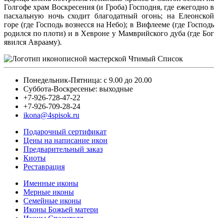
Голгофе храм Воскресения (и Гроба) Господня, где ежегодно в
пасхальную ночь сходит благодатный огонь; на Елеонской
горе (где Господь вознесся на Небо); в Вифлееме (где Господь
родился по плоти) и в Хевроне у Мамврийского дуба (где Бог
явился Аврааму).
Понедельник-Пятница: с 9.00 до 20.00
Суббота-Воскресенье: выходные
+7-926-728-47-22
+7-926-709-28-24
ikona@4spisok.ru
Подарочный сертификат
Цены на написание икон
Предварительный заказ
Киоты
Реставрация
Именные иконы
Мерные иконы
Семейные иконы
Иконы Божьей матери