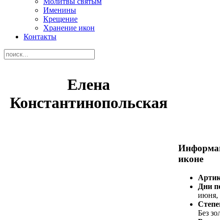
Молитвы святым
Именины
Крещение
Хранение икон
Контакты
Елена
Константинопольская
Информа
иконе
Арти
Дни п
июня, 
Степе
Без зо