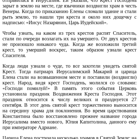
отправилась в Иерусалим. Ей указали, что Крест Господень
зарыт в землю на месте, где язычники воздвигли храм в честь
Венеры. Когда по приказанию Елены сломали здание и стали
рыть землю, то нашли три креста и около них дощечку с
надписью: «Иисус Назарянин, Царь Иудейский».
Чтобы узнать, на каком из трех крестов распят Спаситель,
стали по очереди возлагать их на умершего. От двух крестов
не произошло никакого чуда. Когда же возложили третий
крест, то умерший воскрес, таким образом узнали крест
Спасителя.
Когда люди узнали о чуде, то все захотели увидеть святой
Крест. Тогда патриарх Иерусалимский Макарий и царица
Елена стали на возвышенном месте и поставили (воздвигли)
крест. Народ, видя крест Господень, молился со словами:
«Господи помилуй!» В память этого события Церковь
установила праздник Воздвижения Креста Господня. Этот
праздник относится к числу великих и празднуется 27
сентября. В этот день святой крест торжественно выносится
на середину храма для поклонения. Во время царствования
Константина было восстановлено прежнее название города
Иерусалима вместо нового, Юлия Капитолина, данного ему
при императоре Адриане.
Царица Елена построила несколько храмов в Святой Земле: на