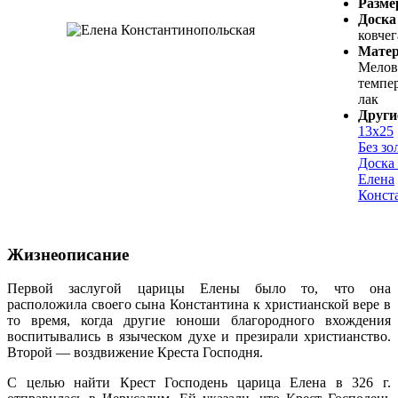
Разме
Доска
ковчег
Мате
Мелов
темпе
лак
Други
13х25
Без зо
Доска 
Елена
Конст
Жизнеописание
Первой заслугой царицы Елены было то, что она
расположила своего сына Константина к христианской вере в
то время, когда другие юноши благородного вхождения
воспитывались в языческом духе и презирали христианство.
Второй — воздвижение Креста Господня.
С целью найти Крест Господень царица Елена в 326 г.