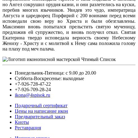
но Ангел сокрушил орудия казни, и они разлетелись на куски,
перебив многих язычников. Увидев это чудо, императрица
Августа и царедворец Порфирий с 200 воинами перед всеми
исповедали свою веру во Христа и были обезглавлены.
Максимин вновь попытался прельстить святую мученицу,
предложив ей супружество, и вновь получил отказ. Святая
Екатерина твердо исповедала верность своему Небесному
Жениху - Христу и с молитвой к Нему сама положила голову
на плаху под меч палача.
Понедельник-Пятница: с 9.00 до 20.00
Суббота-Воскресенье: выходные
+7-926-728-47-22
+7-926-709-28-24
ikona@4spisok.ru
Подарочный сертификат
Цены на написание икон
Предварительный заказ
Киоты
Реставрация