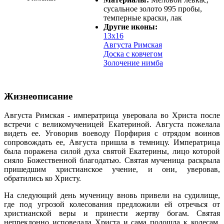
сусальное золото 995 пробы,
темперные краски, лак
Другие иконы:
13х16
Августа Римская
Доска с ковчегом
Золочение нимба
Жизнеописание
Августа Римская - императрица уверовала во Христа после
встречи с великомученицей Екатериной. Августа пожелала
видеть ее. Уговорив воеводу Порфирия с отрядом воинов
сопровождать ее, Августа пришла в темницу. Императрица
была поражена силой духа святой Екатерины, лицо которой
сияло Божественной благодатью. Святая мученица раскрыла
пришедшим христианское учение, и они, уверовав,
обратились ко Христу.
На следующий день мученицу вновь привели на судилище,
где под угрозой колесования предложили ей отречься от
христианской веры и принести жертву богам. Святая
непреклонно исповедала Христа и сама подошла к колесам,