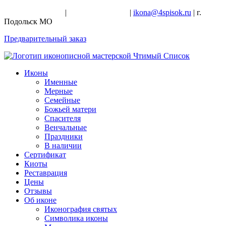
+7-926-728-47-22
|
+7-926-709-28-24
|
ikona@4spisok.ru
| г.
Подольск МО
Предварительный заказ
Иконы
Именные
Мерные
Семейные
Божьей матери
Спасителя
Венчальные
Праздники
В наличии
Сертификат
Киоты
Реставрация
Цены
Отзывы
Об иконе
Иконография святых
Символика иконы