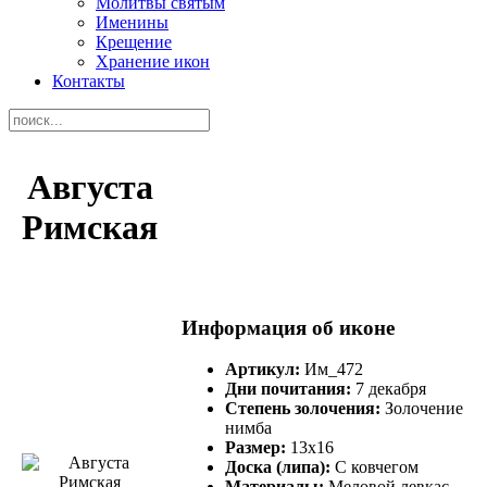
Молитвы святым
Именины
Крещение
Хранение икон
Контакты
Августа
Римская
Информация об иконе
Артикул:
Им_472
Дни почитания:
7 декабря
Степень золочения:
Золочение
нимба
Размер:
13х16
Доска (липа):
С ковчегом
Материалы:
Меловой левкас,