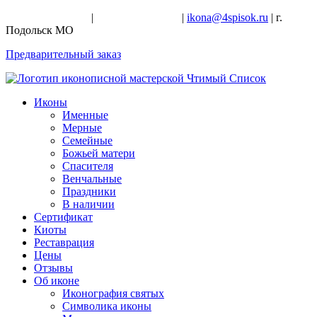
+7-926-728-47-22
|
+7-926-709-28-24
|
ikona@4spisok.ru
| г.
Подольск МО
Предварительный заказ
Иконы
Именные
Мерные
Семейные
Божьей матери
Спасителя
Венчальные
Праздники
В наличии
Сертификат
Киоты
Реставрация
Цены
Отзывы
Об иконе
Иконография святых
Символика иконы