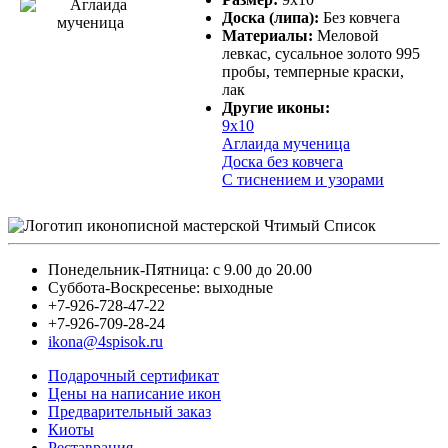
Доска (липа):
Без ковчега
Материалы:
Меловой
левкас, сусальное золото 995
пробы, темперные краски,
лак
Другие иконы:
9х10
Аглаида мученица
Доска без ковчега
С тиснением и узорами
Понедельник-Пятница: с 9.00 до 20.00
Суббота-Воскресенье: выходные
+7-926-728-47-22
+7-926-709-28-24
ikona@4spisok.ru
Подарочный сертификат
Цены на написание икон
Предварительный заказ
Киоты
Реставрация