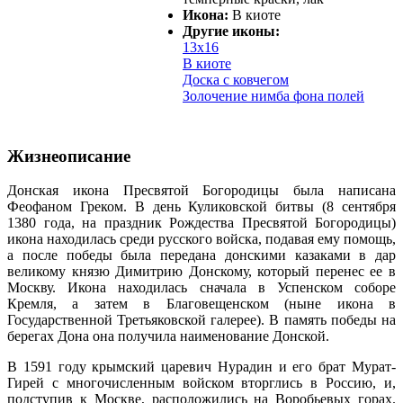
Икона:
В киоте
Другие иконы:
13х16
В киоте
Доска с ковчегом
Золочение нимба фона полей
Жизнеописание
Донская икона Пресвятой Богородицы была написана
Феофаном Греком. В день Куликовской битвы (8 сентября
1380 года, на праздник Рождества Пресвятой Богородицы)
икона находилась среди русского войска, подавая ему помощь,
а после победы была передана донскими казаками в дар
великому князю Димитрию Донскому, который перенес ее в
Москву. Икона находилась сначала в Успенском соборе
Кремля, а затем в Благовещенском (ныне икона в
Государственной Третьяковской галерее). В память победы на
берегах Дона она получила наименование Донской.
В 1591 году крымский царевич Нурадин и его брат Мурат-
Гирей с многочисленным войском вторглись в Россию, и,
подступив к Москве, расположились на Воробьевых горах.