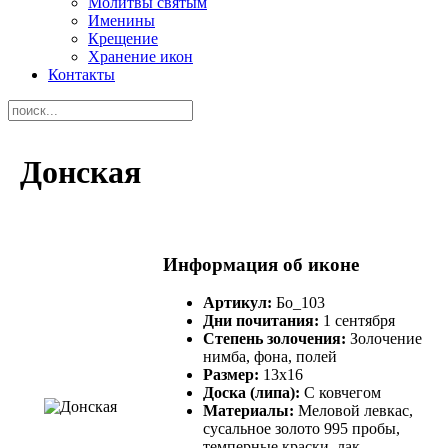
Молитвы святым
Именины
Крещение
Хранение икон
Контакты
Донская
Информация об иконе
Артикул:
Бо_103
Дни почитания:
1 сентября
Степень золочения:
Золочение
нимба, фона, полей
Размер:
13х16
Доска (липа):
С ковчегом
Материалы:
Меловой левкас,
сусальное золото 995 пробы,
темперные краски, лак