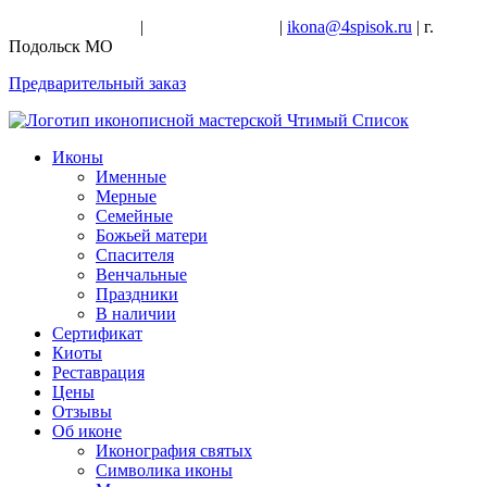
+7-926-728-47-22
|
+7-926-709-28-24
|
ikona@4spisok.ru
| г.
Подольск МО
Предварительный заказ
Иконы
Именные
Мерные
Семейные
Божьей матери
Спасителя
Венчальные
Праздники
В наличии
Сертификат
Киоты
Реставрация
Цены
Отзывы
Об иконе
Иконография святых
Символика иконы