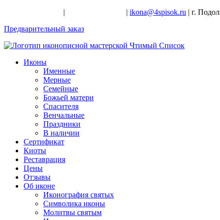
+7-926-728-47-22
|
+7-926-709-28-24
|
ikona@4spisok.ru
| г. Подо
Предварительный заказ
Иконы
Именные
Мерные
Семейные
Божьей матери
Спасителя
Венчальные
Праздники
В наличии
Сертификат
Киоты
Реставрация
Цены
Отзывы
Об иконе
Иконография святых
Символика иконы
Молитвы святым