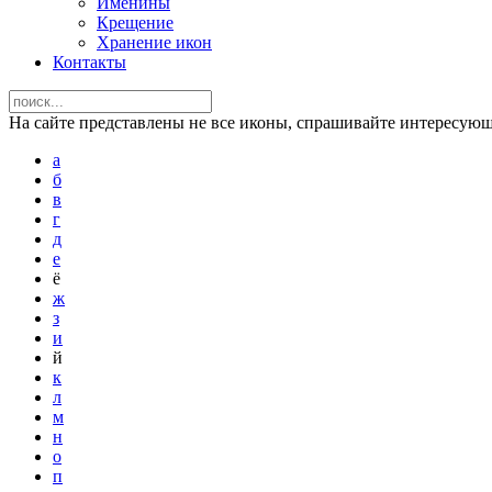
Именины
Крещение
Хранение икон
Контакты
На сайте представлены не все иконы, спрашивайте интересую
а
б
в
г
д
е
ё
ж
з
и
й
к
л
м
н
о
п