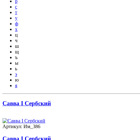
р
с
т
у
ф
х
ц
ч
ш
щ
ъ
ы
ь
э
ю
я
Савва I Сербский
Артикул: Им_386
Савва I Сербский