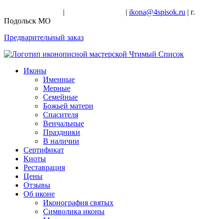
+7-926-728-47-22
|
+7-926-709-28-24
|
ikona@4spisok.ru
| г.
Подольск МО
Предварительный заказ
Иконы
Именные
Мерные
Семейные
Божьей матери
Спасителя
Венчальные
Праздники
В наличии
Сертификат
Киоты
Реставрация
Цены
Отзывы
Об иконе
Иконография святых
Символика иконы