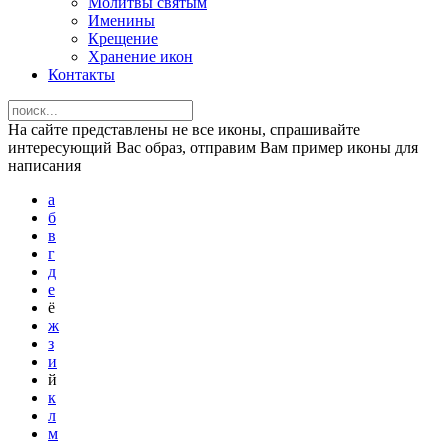
Молитвы святым
Именины
Крещение
Хранение икон
Контакты
На сайте представлены не все иконы, спрашивайте
интересующий Вас образ, отправим Вам пример иконы для
написания
а
б
в
г
д
е
ё
ж
з
и
й
к
л
м