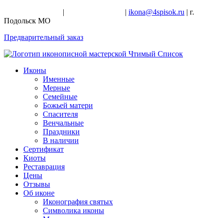
+7-926-728-47-22
|
+7-926-709-28-24
|
ikona@4spisok.ru
| г.
Подольск МО
Предварительный заказ
Иконы
Именные
Мерные
Семейные
Божьей матери
Спасителя
Венчальные
Праздники
В наличии
Сертификат
Киоты
Реставрация
Цены
Отзывы
Об иконе
Иконография святых
Символика иконы