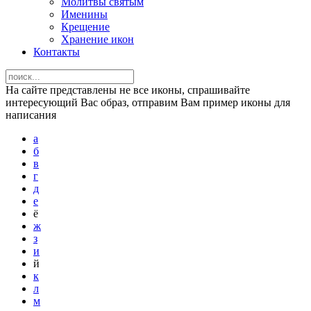
Молитвы святым
Именины
Крещение
Хранение икон
Контакты
На сайте представлены не все иконы, спрашивайте
интересующий Вас образ, отправим Вам пример иконы для
написания
а
б
в
г
д
е
ё
ж
з
и
й
к
л
м