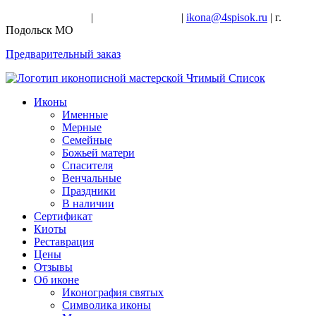
+7-926-728-47-22
|
+7-926-709-28-24
|
ikona@4spisok.ru
| г.
Подольск МО
Предварительный заказ
Иконы
Именные
Мерные
Семейные
Божьей матери
Спасителя
Венчальные
Праздники
В наличии
Сертификат
Киоты
Реставрация
Цены
Отзывы
Об иконе
Иконография святых
Символика иконы