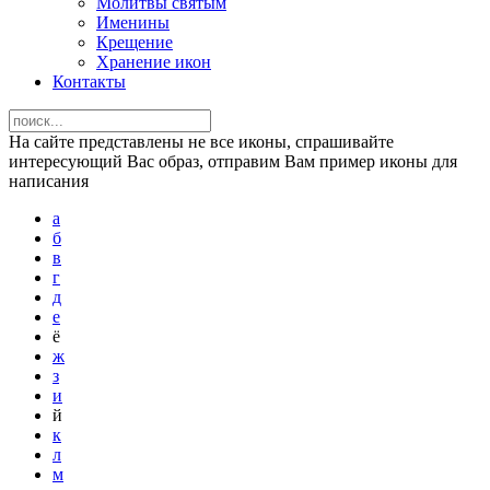
Молитвы святым
Именины
Крещение
Хранение икон
Контакты
На сайте представлены не все иконы, спрашивайте
интересующий Вас образ, отправим Вам пример иконы для
написания
а
б
в
г
д
е
ё
ж
з
и
й
к
л
м