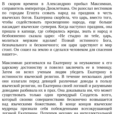
В скором времени в Александрию прибыл Максимиан,
соправитель императора Диоклетиана. Он разослал вестников
по городам Египта созвать народ на праздник в честь
языческих богов. Екатерина скорбела, что царь, вместо того,
чтобы содействовать просвещению народа, еще больше
насаждает языческие суеверия. Когда наступил праздник, она
пришла в капище, где собирались жрецы, знать и народ и
безбоязненно сказала царю: «Не стыдно ли тебе, царь,
молиться мерзким идолам! Познай истинного Бога,
безначального и бесконечного; им цари царствуют и мир
стоит. Он сошел на землю и сделался человеком для спасения
нашего».
Максимиан разгневался на Екатерину за неуважение к его
царскому достоинству и повелел заключить ее в темницу.
Затем он велел ученым людям убедить Екатерину в
истинности языческой религии. В течение нескольких дней
они излагали перед девицей различные доводы в пользу
языческой религии, но Екатерина своей логикой и разумными
доводами разбивала их в прах. Она доказывала им, что может
существовать только один премудрый Создатель всего,
который своими совершенствами бесконечно возвышается
над языческими божествами. В конце концов языческие
мудрецы признали себя побежденными всесокрушающей
логикой Екатерины. Потерпев неудачу на интеллектуальной