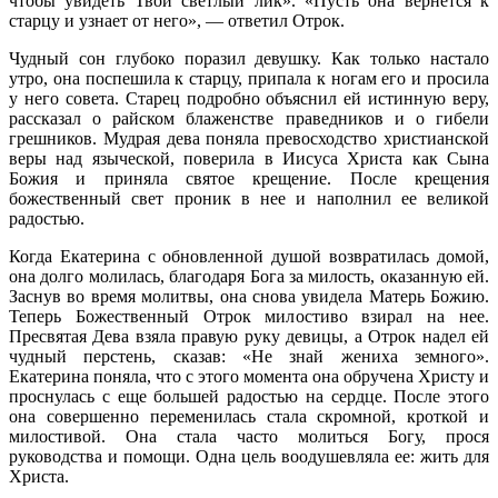
чтобы увидеть Твой светлый лик». «Пусть она вернется к
старцу и узнает от него», — ответил Отрок.
Чудный сон глубоко поразил девушку. Как только настало
утро, она поспешила к старцу, припала к ногам его и просила
у него совета. Старец подробно объяснил ей истинную веру,
рассказал о райском блаженстве праведников и о гибели
грешников. Мудрая дева поняла превосходство христианской
веры над языческой, поверила в Иисуса Христа как Сына
Божия и приняла святое крещение. После крещения
божественный свет проник в нее и наполнил ее великой
радостью.
Когда Екатерина с обновленной душой возвратилась домой,
она долго молилась, благодаря Бога за милость, оказанную ей.
Заснув во время молитвы, она снова увидела Матерь Божию.
Теперь Божественный Отрок милостиво взирал на нее.
Пресвятая Дева взяла правую руку девицы, а Отрок надел ей
чудный перстень, сказав: «Не знай жениха земного».
Екатерина поняла, что с этого момента она обручена Христу и
проснулась с еще большей радостью на сердце. После этого
она совершенно переменилась стала скромной, кроткой и
милостивой. Она стала часто молиться Богу, прося
руководства и помощи. Одна цель воодушевляла ее: жить для
Христа.