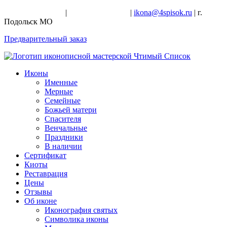
+7-926-728-47-22
|
+7-926-709-28-24
|
ikona@4spisok.ru
| г.
Подольск МО
Предварительный заказ
Иконы
Именные
Мерные
Семейные
Божьей матери
Спасителя
Венчальные
Праздники
В наличии
Сертификат
Киоты
Реставрация
Цены
Отзывы
Об иконе
Иконография святых
Символика иконы