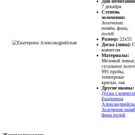
Дни почитания
7 декабря
Степень
золочения:
Золочение
нимба, фона,
полей
Размер:
22х55
Доска (липа):
ковчегом
Материалы:
Меловой левкас
сусальное золот
995 пробы,
темперные
краски, лак
Другие иконы:
Доска с ковчего
Екатерина
Александрийск
Золочение ним
фона полей