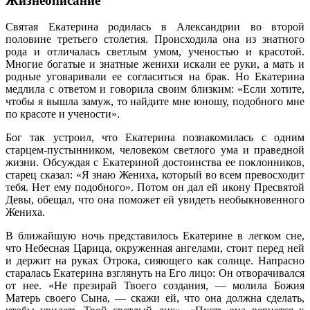
Жизнеописание
Святая Екатерина родилась в Александрии во второй
половине третьего столетия. Происходила она из знатного
рода и отличалась светлым умом, ученостью и красотой.
Многие богатые и знатные женихи искали ее руки, а мать и
родные уговаривали ее согласиться на брак. Но Екатерина
медлила с ответом и говорила своим близким: «Если хотите,
чтобы я вышла замуж, то найдите мне юношу, подобного мне
по красоте и учености».
Бог так устроил, что Екатерина познакомилась с одним
старцем-пустынником, человеком светлого ума и праведной
жизни. Обсуждая с Екатериной достоинства ее поклонников,
старец сказал: «Я знаю Жениха, который во всем превосходит
тебя. Нет ему подобного». Потом он дал ей икону Пресвятой
Девы, обещал, что она поможет ей увидеть необыкновенного
Жениха.
В ближайшую ночь представилось Екатерине в легком сне,
что Небесная Царица, окруженная ангелами, стоит перед ней
и держит на руках Отрока, сияющего как солнце. Напрасно
старалась Екатерина взглянуть на Его лицо: Он отворачивался
от нее. «Не презирай Твоего создания, — молила Божия
Матерь своего Сына, — скажи ей, что она должна сделать,