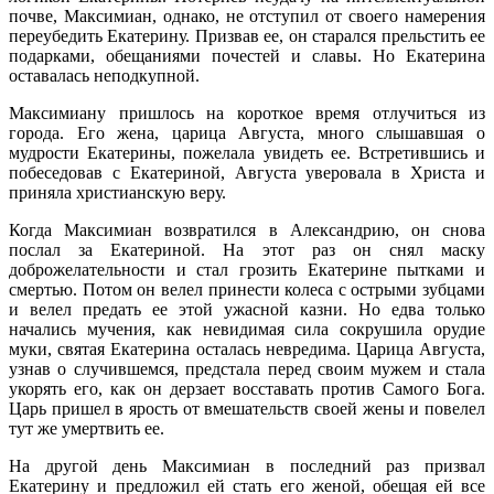
почве, Максимиан, однако, не отступил от своего намерения
переубедить Екатерину. Призвав ее, он старался прельстить ее
подарками, обещаниями почестей и славы. Но Екатерина
оставалась неподкупной.
Максимиану пришлось на короткое время отлучиться из
города. Его жена, царица Августа, много слышавшая о
мудрости Екатерины, пожелала увидеть ее. Встретившись и
побеседовав с Екатериной, Августа уверовала в Христа и
приняла христианскую веру.
Когда Максимиан возвратился в Александрию, он снова
послал за Екатериной. На этот раз он снял маску
доброжелательности и стал грозить Екатерине пытками и
смертью. Потом он велел принести колеса с острыми зубцами
и велел предать ее этой ужасной казни. Но едва только
начались мучения, как невидимая сила сокрушила орудие
муки, святая Екатерина осталась невредима. Царица Августа,
узнав о случившемся, предстала перед своим мужем и стала
укорять его, как он дерзает восставать против Самого Бога.
Царь пришел в ярость от вмешательств своей жены и повелел
тут же умертвить ее.
На другой день Максимиан в последний раз призвал
Екатерину и предложил ей стать его женой, обещая ей все