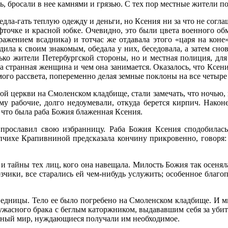
ись, бросали в нее камнями и грязью. С тех пор местные жители
дла-гать теплую одежду и деньги, но Ксения ни за что не согла
фточке и красной юбке. Очевидно, это были цвета военного о
ражением всадника) и тотчас же отдавала этого «царя на коне
ла к своим знакомым, обедала у них, беседовала, а затем снов
лько жители Петербургской стороны, но и местная полиция, дл
 странная женщина и чем она занимается. Оказалось, что Ксения
мого рассвета, попеременно делая земные поклоны на все четыре
й церкви на Смоленском кладбище, стали замечать, что ночью, во
у рабочие, долго недоумевали, откуда берется кирпич. Након
 что была раба Божия блаженная Ксения.
прославил свою избранницу. Раба Божия Ксения сподобилась
ихе Крапивниной предсказала кончину прикровенно, говоря: «
 тайны тех лиц, кого она навещала. Милость Божия так осеняла
зчики, все старались ей чем-нибудь услужить; особенное благоп
ведницы. Тело ее было погребено на Смоленском кладбище. И мн
ужасного брака с беглым каторжником, выдававшим себя за уби
нный мир, нуждающиеся получали им необходимое.