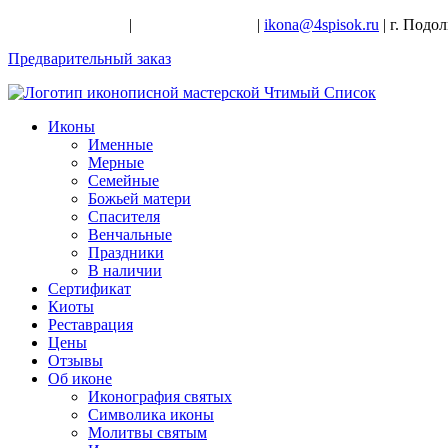
+7-926-728-47-22
|
+7-926-709-28-24
|
ikona@4spisok.ru
| г. Подо
Предварительный заказ
Иконы
Именные
Мерные
Семейные
Божьей матери
Спасителя
Венчальные
Праздники
В наличии
Сертификат
Киоты
Реставрация
Цены
Отзывы
Об иконе
Иконография святых
Символика иконы
Молитвы святым