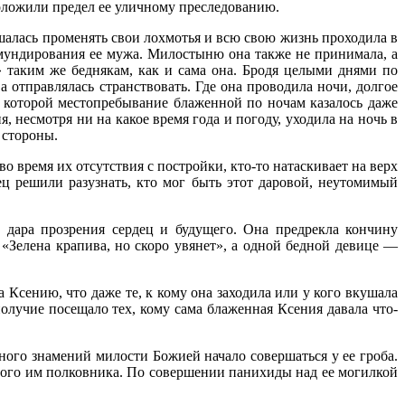
 положили предел ее уличному преследованию.
шалась променять свои лохмотья и всю свою жизнь проходила в
бмундирования ее мужа. Милостыню она также не принимала, а
» таким же беднякам, как и сама она. Бродя целыми днями по
а отправлялась странствовать. Где она проводила ночи, долгое
я которой местопребывание блаженной по ночам казалось даже
, несмотря ни на какое время года и погоду, уходила на ночь в
 стороны.
 время их отсутствия с постройки, кто-то натаскивает на верх
ец решили разузнать, кто мог быть этот даровой, неутомимый
 дара прозрения сердец и будущего. Она предрекла кончину
Зелена крапива, но скоро увянет», а одной бедной девице —
 Ксению, что даже те, к кому она заходила или у кого вкушала
олучие посещало тех, кому сама блаженная Ксения давала что-
ого знамений милости Божией начало совершаться у ее гроба.
того им полковника. По совершении панихиды над ее могилкой