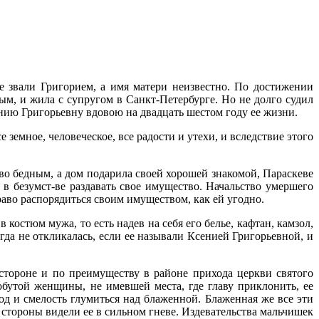
е звали Григорием, а имя матери неизвестно. По достижении
, и жила с супругом в Санкт-Петербурге. Но не долго судил
ению Григорьевну вдовою на двадцать шестом году ее жизни.
земное, человеческое, все радости и утехи, и вследствие этого
тво бедным, а дом подарила своей хорошей знакомой, Параскеве
 безумст-ве раздавать свое имущество. Начальство умершего
раво распорядиться своим имуществом, как ей угодно.
остюм мужа, то есть надев на себя его белье, кафтан, камзол,
гда не откликалась, если ее называли Ксенией Григорьевной, и
стороне и по преимуществу в районе прихода церкви святого
бутой женщины, не имевшей места, где главу приклонить, ее
од и смелость глумиться над блаженной. Блаженная же все эти
стороны видели ее в сильном гневе. Издевательства мальчишек