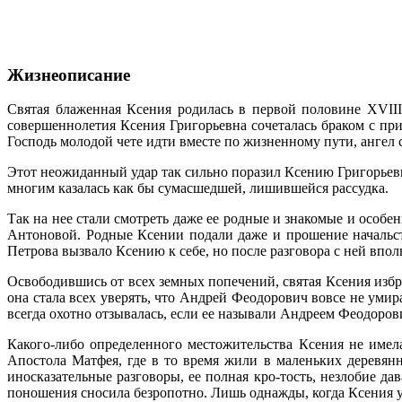
Жизнеописание
Святая блаженная Ксения родилась в первой половине XVIII
совершеннолетия Ксения Григорьевна сочеталась браком с п
Господь молодой чете идти вместе по жизненному пути, ангел
Этот неожиданный удар так сильно поразил Ксению Григорьевну,
многим казалась как бы сумасшедшей, лишившейся рассудка.
Так на нее стали смотреть даже ее родные и знакомые и особе
Антоновой. Родные Ксении подали даже и прошение начальст
Петрова вызвало Ксению к себе, но после разговора с ней впол
Освободившись от всех земных попечений, святая Ксения избра
она стала всех уверять, что Андрей Феодорович вовсе не умир
всегда охотно отзывалась, если ее называли Андреем Феодоров
Какого-либо определенного местожительства Ксения не имел
Апостола Матфея, где в то время жили в маленьких деревян
иносказательные разговоры, ее полная кро-тость, незлобие д
поношения сносила безропотно. Лишь однажды, когда Ксения у