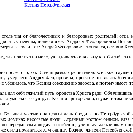
Ксения Петербургская
 столе-тия от благочестивых и благородных родителей; отца е
ридворным певчим, полковником Андреем Феодоровичем Петровым
 смерти разлучил их: Андрей Феодорович скончался, оставив Кс
 так повлиял на молодую вдову, что она сразу как бы забыла все 
нно после того, как Ксения раздала решительно все свое имущес
ву умершего Андрея Феодоровича, прося не позволять Ксении в
не убедилось, что Ксения совершенно здорова, а потому имеет п
ла для себя тяжелый путь юродства Христа ради. Облачившись в к
ал, а умерла его суп-руга Ксения Григорьевна, и уже потом нико
ичем.
а. Большей частью она целый день бродила по Петербургской 
ных домиках небогатые люди. Странный костюм бедной, едва о
авали нередко злым людям и особенно, уличным мальчишкам пов
же стала почитаться за угодницу Божию, жители Петербургской 