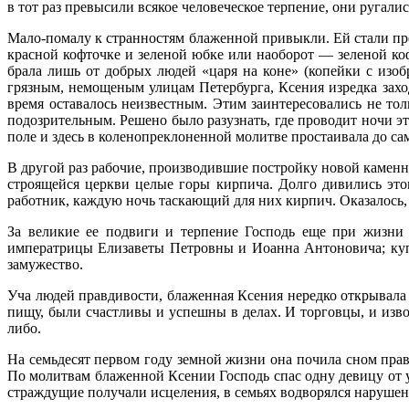
в тот раз превысили всякое человеческое терпение, они ругал
Мало-помалу к странностям блаженной привыкли. Ей стали пре
красной кофточке и зеленой юбке или наоборот — зеленой ко
брала лишь от добрых людей «царя на коне» (копейки с изоб
грязным, немощеным улицам Петербурга, Ксения изредка заходи
время оставалось неизвестным. Этим заинтересовались не то
подозрительным. Решено было разузнать, где проводит ночи эта
поле и здесь в коленопреклоненной молитве простаивала до са
В другой раз рабочие, производившие постройку новой каменно
строящейся церкви целые горы кирпича. Долго дивились этом
работник, каждую ночь таскающий для них кирпич. Оказалось,
За великие ее подвиги и терпение Господь еще при жизни 
императрицы Елизаветы Петровны и Иоанна Антоновича; купч
замужество.
Уча людей правдивости, блаженная Ксения нередко открывала и
пищу, были счастливы и успешны в делах. И торговцы, и изво
либо.
На семьдесят первом году земной жизни она почила сном пра
По молитвам блаженной Ксении Господь спас одну девицу от 
страждущие получали исцеления, в семьях водворялся наруше